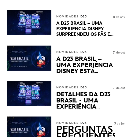
LUCASFILM, 20TH
CENTURY E MARVEL
STUDIOS REVELARAM
NOVIDADES
D23
8 de nov
PRÉVIAS E NOVIDADES
A D23 BRASIL – UMA
DOS SEUS PRÓXIMOS
EXPERIÊNCIA DISNEY
LANÇAMENTOS
SURPREENDEU OS FÃS EM
SEU PRIMEIRO DIA COM
NOVIDADES,
APRESENTAÇÕES E
NOVIDADES
D23
21 de out
PRODUTOS EXCLUSIVOS
A D23 BRASIL –
NO TRANSAMÉRICA EXPO
UMA EXPERIÊNCIA
CENTER EM SÃO PAULO
DISNEY ESTÁ
CHEGANDO
NOVIDADES
D23
21 de out
DETALHES DA D23
BRASIL - UMA
EXPERIÊNCIA
DISNEY
REVELADOS
NOVIDADES
D23
3 de jun
PERGUNTAS
FREQUENTES