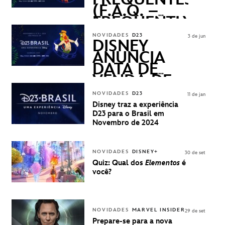
(F.A.Q. –
FREQUENTLY
ASKED
NOVIDADES
D23
3 de jun
QUESTIONS)
DISNEY
ANUNCIA
DATA DE
VENDA DE
INGRESSOS
NOVIDADES
D23
11 de jan
PARA A D23
Disney traz a experiência
BRASIL -
D23 para o Brasil em
UMA
Novembro de 2024
EXPERIÊNCIA
DISNEY
NOVIDADES
DISNEY+
30 de set
Quiz: Qual dos
Elementos
é
você?
NOVIDADES
MARVEL INSIDER
29 de set
Prepare-se para a nova