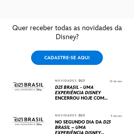
Quer receber todas as novidades da
Disney?
CADASTRE-SE AQUI
NOVIDADES
D23
10 de nov
D23 BRASIL - UMA
EXPERIÊNCIA DISNEY
ENCERROU HOJE
COM
UM TERCEIRO DIA
REPLETO DE NOVIDADES
INTERNACIONAIS E
NOVIDADES
D23
9 de nov
PRODUÇÕES BRASILEIRAS
NO SEGUNDO DIA DA
D23
BRASIL – UMA
EXPERIÊNCIA DISNEY