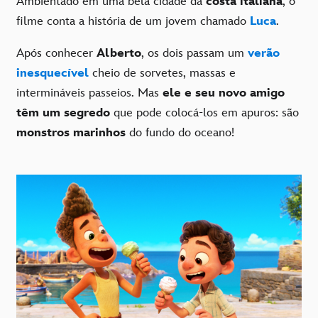
Ambientado em uma bela cidade da
costa italiana
, o
filme conta a história de um jovem chamado
Luca
.
Após conhecer
Alberto
, os dois passam um
verão
inesquecível
cheio de sorvetes, massas e
intermináveis ​​passeios. Mas
ele e seu novo amigo
têm um segredo
que pode colocá-los em apuros: são
monstros marinhos
do fundo do oceano!