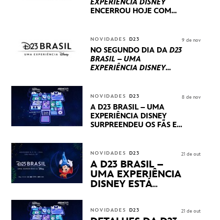
EXPERIÊNCIA DISNEY
ENCERROU HOJE
COM
UM TERCEIRO DIA
REPLETO DE NOVIDADES
INTERNACIONAIS E
NOVIDADES
D23
9 de nov
PRODUÇÕES BRASILEIRAS
NO SEGUNDO DIA DA
D23
BRASIL – UMA
EXPERIÊNCIA DISNEY
LUCASFILM, 20TH
CENTURY E MARVEL
STUDIOS REVELARAM
NOVIDADES
D23
8 de nov
PRÉVIAS E NOVIDADES
A D23 BRASIL – UMA
DOS SEUS PRÓXIMOS
EXPERIÊNCIA DISNEY
LANÇAMENTOS
SURPREENDEU OS FÃS EM
SEU PRIMEIRO DIA COM
NOVIDADES,
APRESENTAÇÕES E
NOVIDADES
D23
21 de out
PRODUTOS EXCLUSIVOS
A D23 BRASIL –
NO TRANSAMÉRICA EXPO
UMA EXPERIÊNCIA
CENTER EM SÃO PAULO
DISNEY ESTÁ
CHEGANDO
NOVIDADES
D23
21 de out