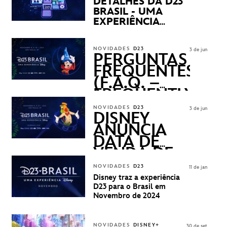
DETALHES DA D23
BRASIL - UMA
EXPERIÊNCIA
DISNEY
REVELADOS
NOVIDADES
D23
3 de jun
PERGUNTAS
FREQUENTES
(F.A.Q. –
FREQUENTLY
ASKED
NOVIDADES
D23
3 de jun
QUESTIONS)
DISNEY
ANUNCIA
DATA DE
VENDA DE
INGRESSOS
NOVIDADES
D23
11 de jan
PARA A D23
Disney traz a experiência
BRASIL -
D23 para o Brasil em
UMA
Novembro de 2024
EXPERIÊNCIA
DISNEY
NOVIDADES
DISNEY+
30 de set