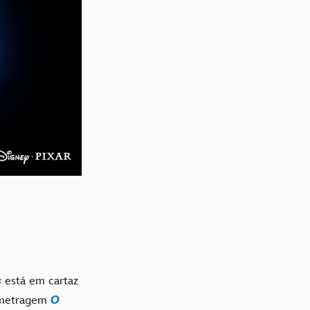
s
está em cartaz
a-metragem
O