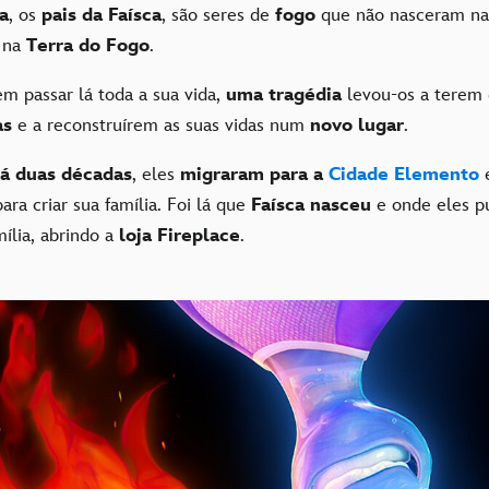
a
, os
pais da Faísca
, são seres de
fogo
que não nasceram na
 na
Terra do Fogo
.
m passar lá toda a sua vida,
uma tragédia
levou-os a terem 
as
e a reconstruírem as suas vidas num
novo lugar
.
á duas décadas
, eles
migraram para a
Cidade Elemento
e
ra criar sua família. Foi lá que
Faísca nasceu
e onde eles 
ília, abrindo a
loja Fireplace
.