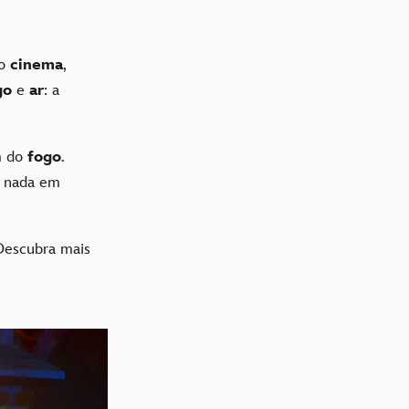
no
cinema
,
go
e
ar
: a
m do
fogo
.
o nada em
Descubra mais