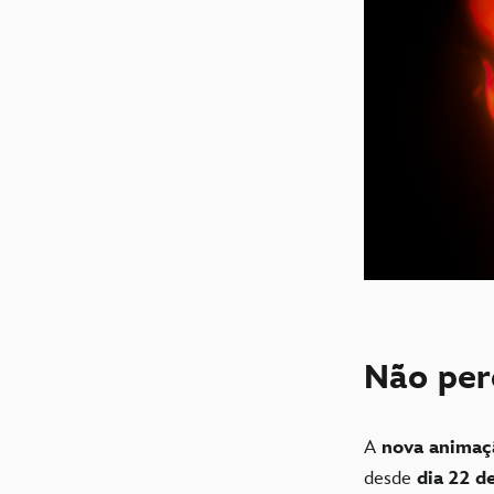
Não pe
A
nova animaç
desde
dia 22 d