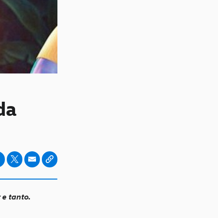
da
 e tanto.