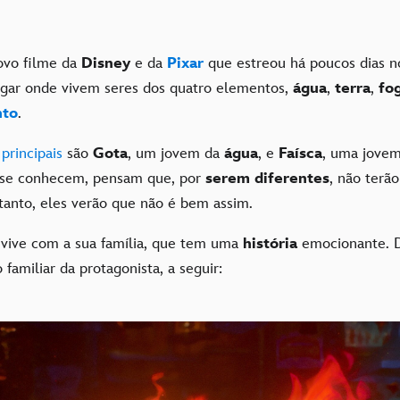
novo filme da
Disney
e da
Pixar
que estreou há poucos dias 
gar onde vivem seres dos quatro elementos,
água
,
terra
,
fo
nto
.
principais
são
Gota
, um jovem da
água
, e
Faísca
, uma jove
 se conhecem, pensam que, por
serem diferentes
, não terã
tanto, eles verão que não é bem assim.
vive com a sua família, que tem uma
história
emocionante. 
 familiar da protagonista, a seguir: