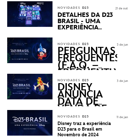
NOVIDADES
D23
21 de out
DETALHES DA D23
BRASIL - UMA
EXPERIÊNCIA
DISNEY
REVELADOS
NOVIDADES
D23
3 de jun
PERGUNTAS
FREQUENTES
(F.A.Q. –
FREQUENTLY
ASKED
NOVIDADES
D23
3 de jun
QUESTIONS)
DISNEY
ANUNCIA
DATA DE
VENDA DE
INGRESSOS
NOVIDADES
D23
11 de jan
PARA A D23
Disney traz a experiência
BRASIL -
D23 para o Brasil em
UMA
Novembro de 2024