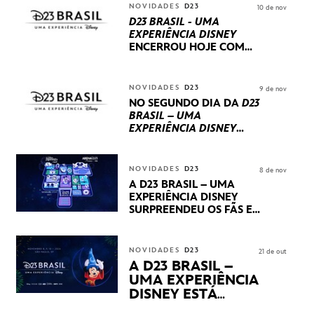
NOVIDADES
D23
10 de nov
D23 BRASIL - UMA
EXPERIÊNCIA DISNEY
ENCERROU HOJE
COM
UM TERCEIRO DIA
REPLETO DE NOVIDADES
INTERNACIONAIS E
NOVIDADES
D23
9 de nov
PRODUÇÕES BRASILEIRAS
NO SEGUNDO DIA DA
D23
BRASIL – UMA
EXPERIÊNCIA DISNEY
LUCASFILM, 20TH
CENTURY E MARVEL
STUDIOS REVELARAM
NOVIDADES
D23
8 de nov
PRÉVIAS E NOVIDADES
A D23 BRASIL – UMA
DOS SEUS PRÓXIMOS
EXPERIÊNCIA DISNEY
LANÇAMENTOS
SURPREENDEU OS FÃS EM
SEU PRIMEIRO DIA COM
NOVIDADES,
APRESENTAÇÕES E
NOVIDADES
D23
21 de out
PRODUTOS EXCLUSIVOS
A D23 BRASIL –
NO TRANSAMÉRICA EXPO
UMA EXPERIÊNCIA
CENTER EM SÃO PAULO
DISNEY ESTÁ
CHEGANDO