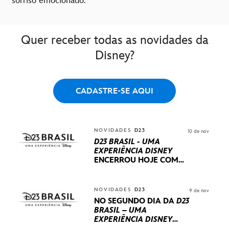
sorriso emocionado.
Quer receber todas as novidades da
Disney?
CADASTRE-SE AQUI
NOVIDADES
D23
10 de nov
D23 BRASIL - UMA
EXPERIÊNCIA DISNEY
ENCERROU HOJE
COM
UM TERCEIRO DIA
REPLETO DE NOVIDADES
INTERNACIONAIS E
NOVIDADES
D23
9 de nov
PRODUÇÕES BRASILEIRAS
NO SEGUNDO DIA DA
D23
BRASIL – UMA
EXPERIÊNCIA DISNEY
LUCASFILM, 20TH