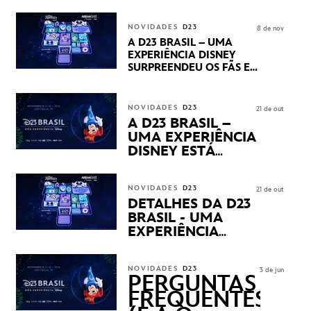
CENTURY E MARVEL
STUDIOS REVELARAM
NOVIDADES
D23
8 de nov
PRÉVIAS E NOVIDADES
A D23 BRASIL – UMA
DOS SEUS PRÓXIMOS
EXPERIÊNCIA DISNEY
LANÇAMENTOS
SURPREENDEU OS FÃS EM
SEU PRIMEIRO DIA COM
NOVIDADES,
APRESENTAÇÕES E
NOVIDADES
D23
21 de out
PRODUTOS EXCLUSIVOS
A D23 BRASIL –
NO TRANSAMÉRICA EXPO
UMA EXPERIÊNCIA
CENTER EM SÃO PAULO
DISNEY ESTÁ
CHEGANDO
NOVIDADES
D23
21 de out
DETALHES DA D23
BRASIL - UMA
EXPERIÊNCIA
DISNEY
REVELADOS
NOVIDADES
D23
3 de jun
PERGUNTAS
FREQUENTES