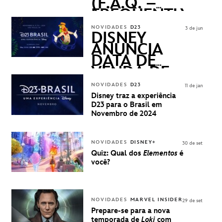
(F.A.Q. –
FREQUENTLY
ASKED
NOVIDADES
D23
3 de jun
QUESTIONS)
DISNEY
ANUNCIA
DATA DE
VENDA DE
INGRESSOS
NOVIDADES
D23
11 de jan
PARA A D23
Disney traz a experiência
BRASIL -
D23 para o Brasil em
UMA
Novembro de 2024
EXPERIÊNCIA
DISNEY
NOVIDADES
DISNEY+
30 de set
Quiz: Qual dos
Elementos
é
você?
NOVIDADES
MARVEL INSIDER
29 de set
Prepare-se para a nova
temporada de
Loki
com