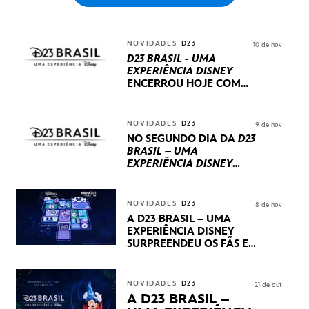
NOVIDADES
D23
10 de nov
D23 BRASIL - UMA
EXPERIÊNCIA DISNEY
ENCERROU HOJE
COM
UM TERCEIRO DIA
REPLETO DE NOVIDADES
INTERNACIONAIS E
NOVIDADES
D23
9 de nov
PRODUÇÕES BRASILEIRAS
NO SEGUNDO DIA DA
D23
BRASIL – UMA
EXPERIÊNCIA DISNEY
LUCASFILM, 20TH
CENTURY E MARVEL
STUDIOS REVELARAM
NOVIDADES
D23
8 de nov
PRÉVIAS E NOVIDADES
A D23 BRASIL – UMA
DOS SEUS PRÓXIMOS
EXPERIÊNCIA DISNEY
LANÇAMENTOS
SURPREENDEU OS FÃS EM
SEU PRIMEIRO DIA COM
NOVIDADES,
APRESENTAÇÕES E
NOVIDADES
D23
21 de out
PRODUTOS EXCLUSIVOS
A D23 BRASIL –
NO TRANSAMÉRICA EXPO