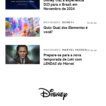
PARA A D23
Disney traz a experiência
BRASIL -
D23 para o Brasil em
UMA
Novembro de 2024
EXPERIÊNCIA
DISNEY
NOVIDADES
DISNEY+
30 de set
Quiz: Qual dos
Elementos
é
você?
NOVIDADES
MARVEL INSIDER
29 de set
Prepare-se para a nova
temporada de
Loki
com
LENDAS da Marvel