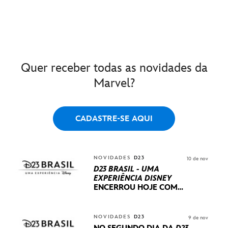
Quer receber todas as novidades da
Marvel?
CADASTRE-SE AQUI
NOVIDADES
D23
10 de nov
D23 BRASIL - UMA
EXPERIÊNCIA DISNEY
ENCERROU HOJE
COM
UM TERCEIRO DIA
REPLETO DE NOVIDADES
INTERNACIONAIS E
NOVIDADES
D23
9 de nov
PRODUÇÕES BRASILEIRAS