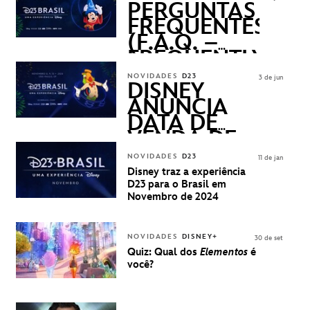
PERGUNTAS
FREQUENTES
(F.A.Q. –
FREQUENTLY
ASKED
NOVIDADES
D23
3 de jun
QUESTIONS)
DISNEY
ANUNCIA
DATA DE
VENDA DE
INGRESSOS
NOVIDADES
D23
11 de jan
PARA A D23
Disney traz a experiência
BRASIL -
D23 para o Brasil em
UMA
Novembro de 2024
EXPERIÊNCIA
DISNEY
NOVIDADES
DISNEY+
30 de set
Quiz: Qual dos
Elementos
é
você?