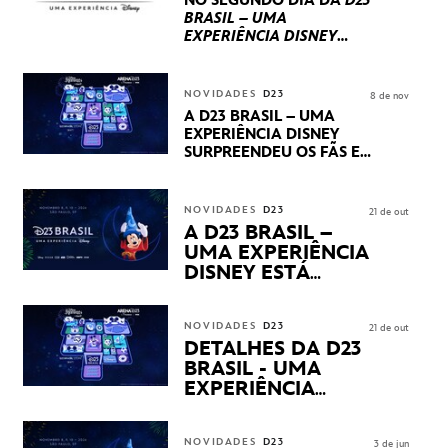
NO SEGUNDO DIA DA
D23
BRASIL – UMA
EXPERIÊNCIA DISNEY
LUCASFILM, 20TH
CENTURY E MARVEL
STUDIOS REVELARAM
NOVIDADES
D23
8 de nov
PRÉVIAS E NOVIDADES
A D23 BRASIL – UMA
DOS SEUS PRÓXIMOS
EXPERIÊNCIA DISNEY
LANÇAMENTOS
SURPREENDEU OS FÃS EM
SEU PRIMEIRO DIA COM
NOVIDADES,
APRESENTAÇÕES E
NOVIDADES
D23
21 de out
PRODUTOS EXCLUSIVOS
A D23 BRASIL –
NO TRANSAMÉRICA EXPO
UMA EXPERIÊNCIA
CENTER EM SÃO PAULO
DISNEY ESTÁ
CHEGANDO
NOVIDADES
D23
21 de out
DETALHES DA D23
BRASIL - UMA
EXPERIÊNCIA
DISNEY
REVELADOS
NOVIDADES
D23
3 de jun