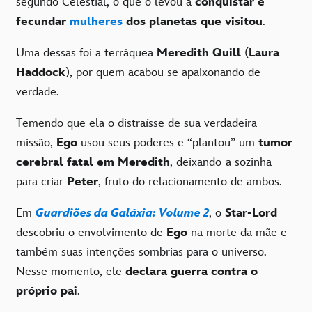
segundo Celestial, o que o levou a
conquistar e
fecundar
mulheres
dos planetas que visitou
.
Uma dessas foi a terráquea
Meredith Quill
(
Laura
Haddock
), por quem acabou se apaixonando de
verdade.
Temendo que ela o distraísse de sua verdadeira
missão,
Ego
usou seus poderes e “plantou” um
tumor
cerebral fatal em Meredith
, deixando-a sozinha
para criar
Peter
, fruto do relacionamento de ambos.
Em
Guardiões da Galáxia: Volume 2
, o
Star-Lord
descobriu o envolvimento de
Ego
na morte da mãe e
também suas intenções sombrias para o universo.
Nesse momento, ele
declara guerra contra o
próprio pai
.