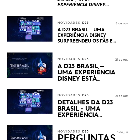
EXPERIÊNCIA DISNEY
LUCASFILM, 20TH
CENTURY E MARVEL
STUDIOS REVELARAM
NOVIDADES
D23
8 de nov
PRÉVIAS E NOVIDADES
A D23 BRASIL – UMA
DOS SEUS PRÓXIMOS
EXPERIÊNCIA DISNEY
LANÇAMENTOS
SURPREENDEU OS FÃS EM
SEU PRIMEIRO DIA COM
NOVIDADES,
APRESENTAÇÕES E
NOVIDADES
D23
21 de out
PRODUTOS EXCLUSIVOS
A D23 BRASIL –
NO TRANSAMÉRICA EXPO
UMA EXPERIÊNCIA
CENTER EM SÃO PAULO
DISNEY ESTÁ
CHEGANDO
NOVIDADES
D23
21 de out
DETALHES DA D23
BRASIL - UMA
EXPERIÊNCIA
DISNEY
REVELADOS
NOVIDADES
D23
3 de jun
PERGUNTAS