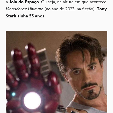
a
Joia do Espaço
. Ou seja, na altura em que acontece
Vingadores: Ultimato
(no ano de 2023, na ficção),
Tony
Stark tinha 53 anos
.