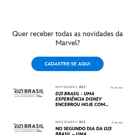
Quer receber todas as novidades da
Marvel?
CADASTRE-SE AQUI
NOVIDADES
D23
10 de nov
D23 BRASIL - UMA
EXPERIÊNCIA DISNEY
ENCERROU HOJE
COM
UM TERCEIRO DIA
REPLETO DE NOVIDADES
INTERNACIONAIS E
NOVIDADES
D23
9 de nov
PRODUÇÕES BRASILEIRAS
NO SEGUNDO DIA DA
D23
BRASIL – UMA