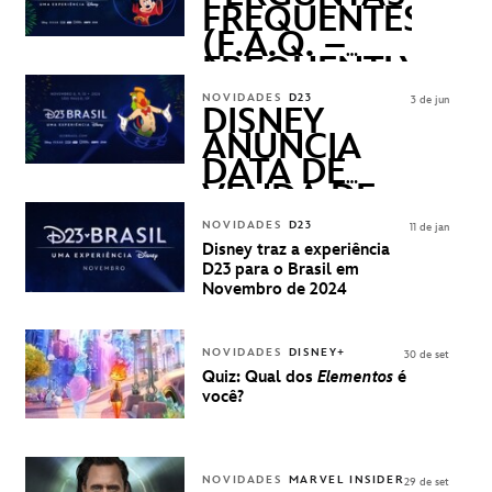
FREQUENTES
(F.A.Q. –
FREQUENTLY
ASKED
NOVIDADES
D23
3 de jun
QUESTIONS)
DISNEY
ANUNCIA
DATA DE
VENDA DE
INGRESSOS
NOVIDADES
D23
11 de jan
PARA A D23
Disney traz a experiência
BRASIL -
D23 para o Brasil em
UMA
Novembro de 2024
EXPERIÊNCIA
DISNEY
NOVIDADES
DISNEY+
30 de set
Quiz: Qual dos
Elementos
é
você?
NOVIDADES
MARVEL INSIDER
29 de set