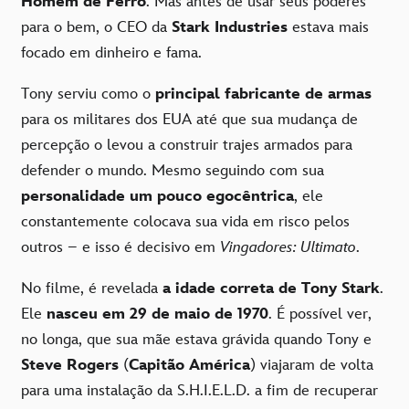
Homem de Ferro
. Mas antes de usar seus poderes
para o bem, o CEO da
Stark Industries
estava mais
focado em dinheiro e fama.
Tony serviu como o
principal fabricante de armas
para os militares dos EUA até que sua mudança de
percepção o levou a construir trajes armados para
defender o mundo. Mesmo seguindo com sua
personalidade um pouco egocêntrica
, ele
constantemente colocava sua vida em risco pelos
outros – e isso é decisivo em
Vingadores: Ultimato
.
No filme, é revelada
a idade correta de Tony Stark
.
Ele
nasceu em 29 de maio de 1970
. É possível ver,
no longa, que sua mãe estava grávida quando Tony e
Steve Rogers
(
Capitão América
) viajaram de volta
para uma instalação da S.H.I.E.L.D. a fim de recuperar