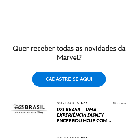
Quer receber todas as novidades da
Marvel?
CADASTRE-SE AQUI
NOVIDADES
D23
10 de nov
D23 BRASIL - UMA
EXPERIÊNCIA DISNEY
ENCERROU HOJE
COM
UM TERCEIRO DIA
REPLETO DE NOVIDADES
INTERNACIONAIS E