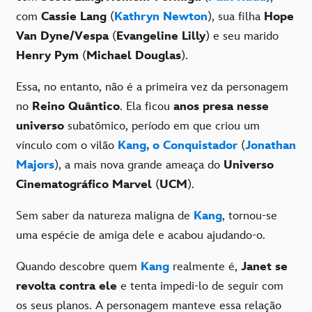
com
Cassie Lang
(
Kathryn Newton
), sua filha
Hope
Van Dyne/Vespa
(
Evangeline Lilly
) e seu marido
Henry Pym
(
Michael Douglas
).
Essa, no entanto, não é a primeira vez da personagem
no
Reino Quântico
. Ela ficou
anos presa nesse
universo
subatômico, período em que criou um
vínculo com o vilão
Kang, o Conquistador
(
Jonathan
Majors
), a mais nova grande ameaça do
Universo
Cinematográfico Marvel
(
UCM
).
Sem saber da natureza maligna de
Kang
, tornou-se
uma espécie de amiga dele e acabou ajudando-o.
Quando descobre quem
Kang
realmente é,
Janet
se
revolta contra ele
e tenta impedi-lo de seguir com
os seus planos. A personagem manteve essa relação