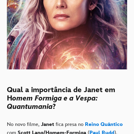
Qual a importância de Janet em
H
omem Formiga e a Vespa:
Quantumania
?
No novo filme,
Janet
fica presa no
Reino Quântico
com
Scott Lang/Homem-Formiga
(
Paul Rudd
),