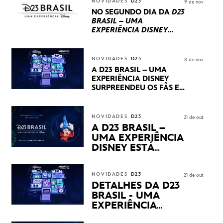
NOVIDADES
D23
9 de nov
PRODUÇÕES BRASILEIRAS
NO SEGUNDO DIA DA
D23
BRASIL – UMA
EXPERIÊNCIA DISNEY
LUCASFILM, 20TH
CENTURY E MARVEL
STUDIOS REVELARAM
NOVIDADES
D23
8 de nov
PRÉVIAS E NOVIDADES
A D23 BRASIL – UMA
DOS SEUS PRÓXIMOS
EXPERIÊNCIA DISNEY
LANÇAMENTOS
SURPREENDEU OS FÃS EM
SEU PRIMEIRO DIA COM
NOVIDADES,
APRESENTAÇÕES E
NOVIDADES
D23
21 de out
PRODUTOS EXCLUSIVOS
A D23 BRASIL –
NO TRANSAMÉRICA EXPO
UMA EXPERIÊNCIA
CENTER EM SÃO PAULO
DISNEY ESTÁ
CHEGANDO
NOVIDADES
D23
21 de out
DETALHES DA D23
BRASIL - UMA
EXPERIÊNCIA
DISNEY