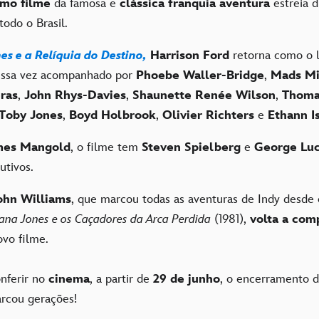
imo filme
da famosa e
clássica franquia aventura
estreia d
todo o Brasil.
es e a Relíquia do Destino,
Harrison Ford
retorna como o 
essa vez acompanhado por
Phoebe Waller-Bridge
,
Mads Mi
ras
,
John Rhys-Davies
,
Shaunette Renée Wilson
,
Thoma
Toby Jones
,
Boyd Holbrook
,
Olivier Richters
e
Ethann I
es Mangold
, o filme tem
Steven Spielberg
e
George Lu
utivos.
ohn Williams
, que marcou todas as aventuras de Indy desde 
iana Jones e os Caçadores da Arca Perdida
(1981),
volta a comp
vo filme.
nferir no
cinema
, a partir de
29 de junho
, o encerramento d
arcou gerações!