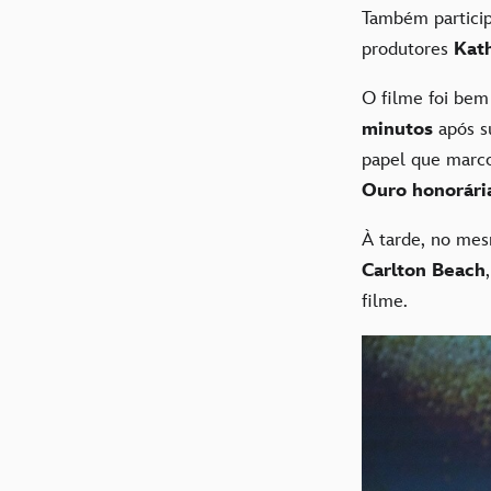
Também particip
produtores
Kat
O filme foi bem
minutos
após s
papel que marc
Ouro honorária
À tarde, no mes
Carlton Beach
filme.