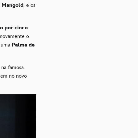
 Mangold
, e os
o por cinco
 novamente o
u uma
Palma de
s na famosa
cem no novo