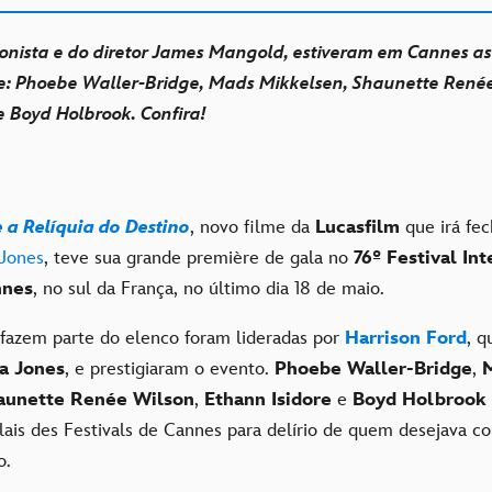
onista e do diretor James Mangold, estiveram em Cannes a
me: Phoebe Waller-Bridge, Mads Mikkelsen, Shaunette René
 e Boyd Holbrook. Confira!
 a Relíquia do Destino
, novo filme da
Lucasfilm
que irá fec
 Jones
, teve sua grande première de gala no
76º Festival Int
nnes
, no sul da França, no último dia 18 de maio.
 fazem parte do elenco foram lideradas por
Harrison Ford
, q
na Jones
, e prestigiaram o evento.
Phoebe Waller-Bridge
,
aunette
Renée Wilson
,
Ethann Isidore
e
Boyd Holbrook
ais des Festivals de Cannes para delírio de quem desejava con
ão.