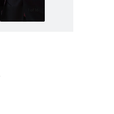
1
of
16
?