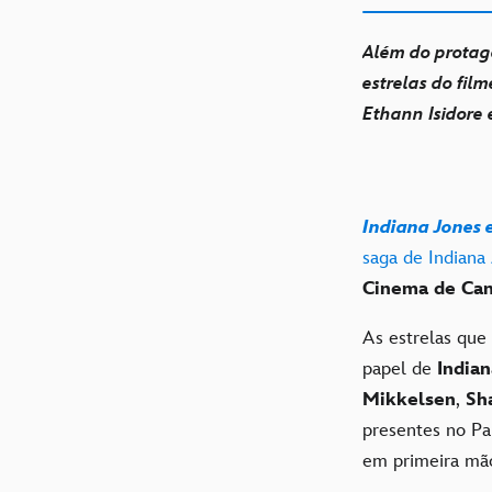
Além do protag
estrelas do fil
Ethann Isidore
Indiana Jones e
saga de Indiana
Cinema de Ca
As estrelas que
papel de
India
Mikkelsen
,
Sh
presentes no Pal
em primeira m