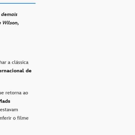
s demais
e Wilson,
har a clássica
ernacional de
ue retorna ao
Mads
estavam
ferir o filme