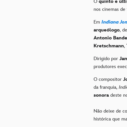
O
quinto e últ
nos cinemas de 
Em
Indiana Jon
arqueólogo
, d
Antonio Bande
Kretschmann
,
Dirigido por
Jam
produtores exec
O compositor
J
da franquia,
Ind
sonora
deste no
Não deixe de co
histórica que m