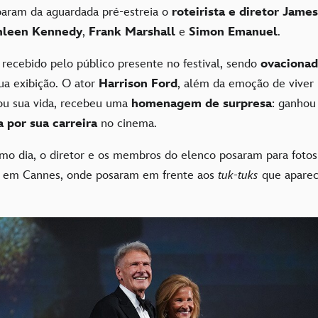
aram da aguardada pré-estreia o
roteirista e diretor
James
hleen Kennedy
,
Frank Marshall
e
Simon Emanuel
.
 recebido pelo público presente no festival, sendo
ovacionad
ua exibição. O ator
Harrison Ford
, além da emoção de viver
ou sua vida, recebeu uma
homenagem de surpresa
: ganho
 por sua carreira
no cinema.
mo dia, o diretor e os membros do elenco posaram para foto
, em Cannes, onde posaram em frente aos
tuk-tuks
que apare