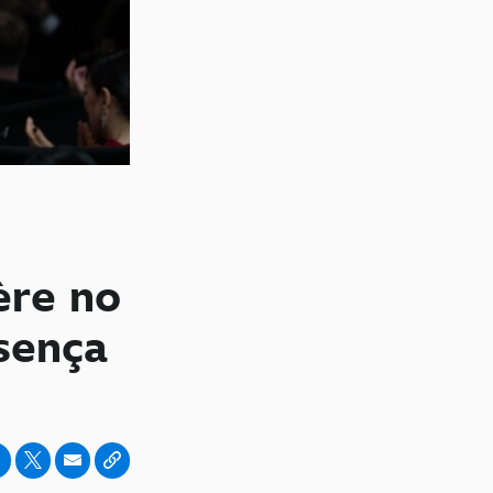
ère no
sença