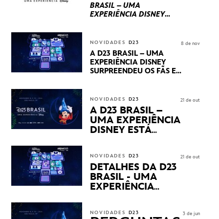
BRASIL – UMA
EXPERIÊNCIA DISNEY
LUCASFILM, 20TH
CENTURY E MARVEL
STUDIOS REVELARAM
NOVIDADES
D23
8 de nov
PRÉVIAS E NOVIDADES
A D23 BRASIL – UMA
DOS SEUS PRÓXIMOS
EXPERIÊNCIA DISNEY
LANÇAMENTOS
SURPREENDEU OS FÃS EM
SEU PRIMEIRO DIA COM
NOVIDADES,
APRESENTAÇÕES E
NOVIDADES
D23
21 de out
PRODUTOS EXCLUSIVOS
A D23 BRASIL –
NO TRANSAMÉRICA EXPO
UMA EXPERIÊNCIA
CENTER EM SÃO PAULO
DISNEY ESTÁ
CHEGANDO
NOVIDADES
D23
21 de out
DETALHES DA D23
BRASIL - UMA
EXPERIÊNCIA
DISNEY
REVELADOS
NOVIDADES
D23
3 de jun