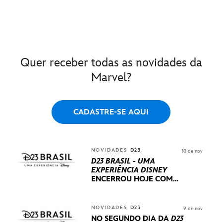
Quer receber todas as novidades da
Marvel?
CADASTRE-SE AQUI
NOVIDADES
D23
10 de nov
D23 BRASIL - UMA
EXPERIÊNCIA DISNEY
ENCERROU HOJE
COM
UM TERCEIRO DIA
REPLETO DE NOVIDADES
INTERNACIONAIS E
NOVIDADES
D23
9 de nov
PRODUÇÕES BRASILEIRAS
NO SEGUNDO DIA DA
D23