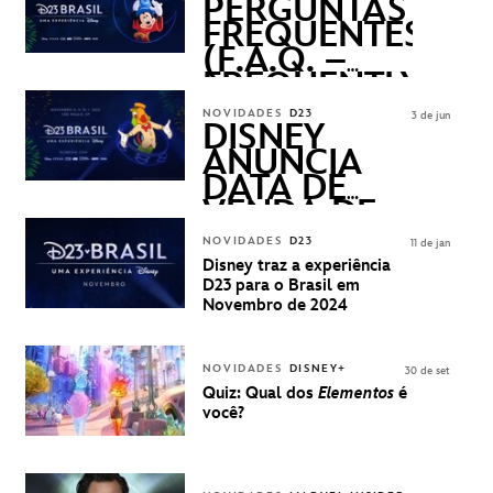
PERGUNTAS
FREQUENTES
(F.A.Q. –
FREQUENTLY
ASKED
NOVIDADES
D23
3 de jun
QUESTIONS)
DISNEY
ANUNCIA
DATA DE
VENDA DE
INGRESSOS
NOVIDADES
D23
11 de jan
PARA A D23
Disney traz a experiência
BRASIL -
D23 para o Brasil em
UMA
Novembro de 2024
EXPERIÊNCIA
DISNEY
NOVIDADES
DISNEY+
30 de set
Quiz: Qual dos
Elementos
é
você?