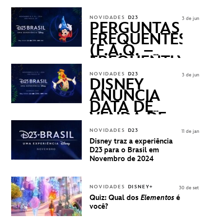
DISNEY
REVELADOS
NOVIDADES
D23
3 de jun
PERGUNTAS
FREQUENTES
(F.A.Q. –
FREQUENTLY
ASKED
NOVIDADES
D23
3 de jun
QUESTIONS)
DISNEY
ANUNCIA
DATA DE
VENDA DE
INGRESSOS
NOVIDADES
D23
11 de jan
PARA A D23
Disney traz a experiência
BRASIL -
D23 para o Brasil em
UMA
Novembro de 2024
EXPERIÊNCIA
DISNEY
NOVIDADES
DISNEY+
30 de set
Quiz: Qual dos
Elementos
é
você?