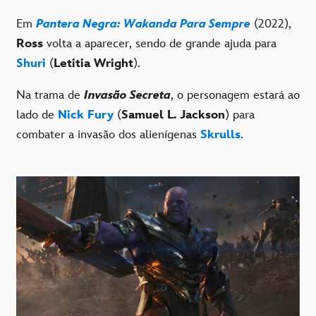
Em
Pantera Negra: Wakanda Para Sempre
(2022),
Ross
volta a aparecer, sendo de grande ajuda para
Shuri
(
Letitia Wright
).
Na trama de
Invasão Secreta
, o personagem estará ao
lado de
Nick Fury
(
Samuel L. Jackson
) para
combater a invasão dos alienígenas
Skrulls
.