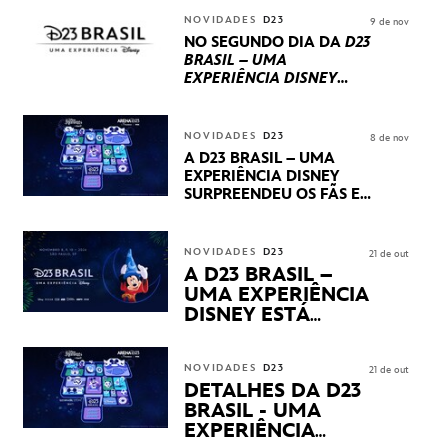
INTERNACIONAIS E
NOVIDADES
D23
9 de nov
PRODUÇÕES BRASILEIRAS
NO SEGUNDO DIA DA
D23
BRASIL – UMA
EXPERIÊNCIA DISNEY
LUCASFILM, 20TH
CENTURY E MARVEL
STUDIOS REVELARAM
NOVIDADES
D23
8 de nov
PRÉVIAS E NOVIDADES
A D23 BRASIL – UMA
DOS SEUS PRÓXIMOS
EXPERIÊNCIA DISNEY
LANÇAMENTOS
SURPREENDEU OS FÃS EM
SEU PRIMEIRO DIA COM
NOVIDADES,
APRESENTAÇÕES E
NOVIDADES
D23
21 de out
PRODUTOS EXCLUSIVOS
A D23 BRASIL –
NO TRANSAMÉRICA EXPO
UMA EXPERIÊNCIA
CENTER EM SÃO PAULO
DISNEY ESTÁ
CHEGANDO
NOVIDADES
D23
21 de out
DETALHES DA D23
BRASIL - UMA
EXPERIÊNCIA