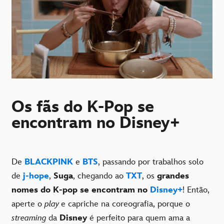
Os fãs do K-Pop se
encontram no Disney+
De
BLACKPINK
e
BTS
, passando por trabalhos solo
de
j-hope
,
Suga
, chegando ao
TXT
, os
grandes
nomes do K-pop se encontram no
Disney+
! Então,
aperte o
play
e capriche na coreografia, porque o
streaming
da
Disney
é perfeito para quem ama a