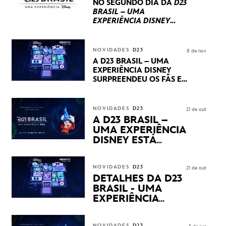
NO SEGUNDO DIA DA
D23
BRASIL – UMA
EXPERIÊNCIA DISNEY
LUCASFILM, 20TH
CENTURY E MARVEL
STUDIOS REVELARAM
NOVIDADES
D23
8 de nov
PRÉVIAS E NOVIDADES
A D23 BRASIL – UMA
DOS SEUS PRÓXIMOS
EXPERIÊNCIA DISNEY
LANÇAMENTOS
SURPREENDEU OS FÃS EM
SEU PRIMEIRO DIA COM
NOVIDADES,
APRESENTAÇÕES E
NOVIDADES
D23
21 de out
PRODUTOS EXCLUSIVOS
A D23 BRASIL –
NO TRANSAMÉRICA EXPO
UMA EXPERIÊNCIA
CENTER EM SÃO PAULO
DISNEY ESTÁ
CHEGANDO
NOVIDADES
D23
21 de out
DETALHES DA D23
BRASIL - UMA
EXPERIÊNCIA
DISNEY
REVELADOS
NOVIDADES
D23