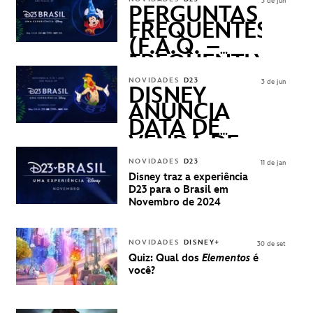
3 de jun
PERGUNTAS
FREQUENTES
(F.A.Q. –
FREQUENTLY
ASKED
NOVIDADES
D23
3 de jun
QUESTIONS)
DISNEY
ANUNCIA
DATA DE
VENDA DE
INGRESSOS
NOVIDADES
D23
11 de jan
PARA A D23
Disney traz a experiência
BRASIL -
D23 para o Brasil em
UMA
Novembro de 2024
EXPERIÊNCIA
DISNEY
NOVIDADES
DISNEY+
30 de set
Quiz: Qual dos
Elementos
é
você?