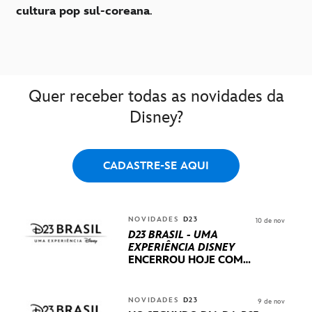
cultura pop sul-coreana
.
Quer receber todas as novidades da
Disney?
CADASTRE-SE AQUI
NOVIDADES
D23
10 de nov
D23 BRASIL - UMA
EXPERIÊNCIA DISNEY
ENCERROU HOJE
COM
UM TERCEIRO DIA
REPLETO DE NOVIDADES
INTERNACIONAIS E
NOVIDADES
D23
9 de nov
PRODUÇÕES BRASILEIRAS