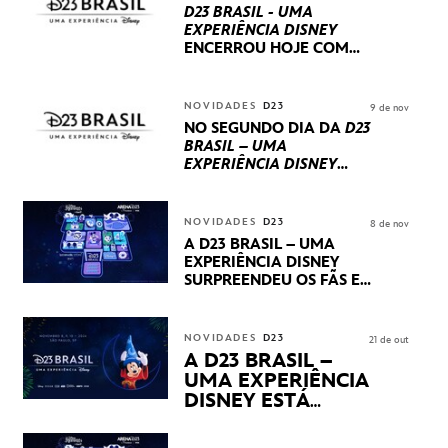
D23 BRASIL - UMA
EXPERIÊNCIA DISNEY
ENCERROU HOJE
COM
UM TERCEIRO DIA
REPLETO DE NOVIDADES
INTERNACIONAIS E
NOVIDADES
D23
9 de nov
PRODUÇÕES BRASILEIRAS
NO SEGUNDO DIA DA
D23
BRASIL – UMA
EXPERIÊNCIA DISNEY
LUCASFILM, 20TH
CENTURY E MARVEL
STUDIOS REVELARAM
NOVIDADES
D23
8 de nov
PRÉVIAS E NOVIDADES
A D23 BRASIL – UMA
DOS SEUS PRÓXIMOS
EXPERIÊNCIA DISNEY
LANÇAMENTOS
SURPREENDEU OS FÃS EM
SEU PRIMEIRO DIA COM
NOVIDADES,
APRESENTAÇÕES E
NOVIDADES
D23
21 de out
PRODUTOS EXCLUSIVOS
A D23 BRASIL –
NO TRANSAMÉRICA EXPO
UMA EXPERIÊNCIA
CENTER EM SÃO PAULO
DISNEY ESTÁ
CHEGANDO