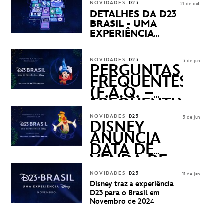
NOVIDADES
D23
21 de out
DETALHES DA D23
BRASIL - UMA
EXPERIÊNCIA
DISNEY
REVELADOS
NOVIDADES
D23
3 de jun
PERGUNTAS
FREQUENTES
(F.A.Q. –
FREQUENTLY
ASKED
NOVIDADES
D23
3 de jun
QUESTIONS)
DISNEY
ANUNCIA
DATA DE
VENDA DE
INGRESSOS
NOVIDADES
D23
11 de jan
PARA A D23
Disney traz a experiência
BRASIL -
D23 para o Brasil em
UMA
Novembro de 2024
EXPERIÊNCIA