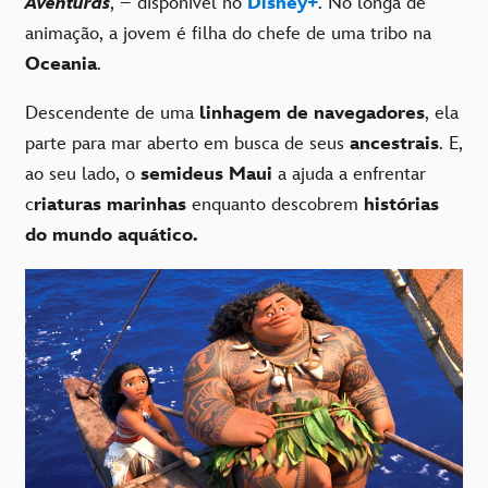
Aventuras
, – disponível no
Disney+
. No longa de
animação, a jovem é filha do chefe de uma tribo na
Oceania
.
Descendente de uma
linhagem de navegadores
, ela
parte para mar aberto em busca de seus
ancestrais
. E,
ao seu lado, o
semideus Maui
a ajuda a enfrentar
c
riaturas marinhas
enquanto descobrem
histórias
do mundo aquático.