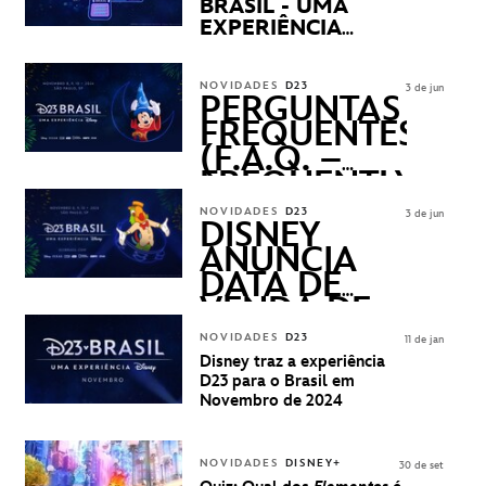
BRASIL - UMA
EXPERIÊNCIA
DISNEY
REVELADOS
NOVIDADES
D23
3 de jun
PERGUNTAS
FREQUENTES
(F.A.Q. –
FREQUENTLY
ASKED
NOVIDADES
D23
3 de jun
QUESTIONS)
DISNEY
ANUNCIA
DATA DE
VENDA DE
INGRESSOS
NOVIDADES
D23
11 de jan
PARA A D23
Disney traz a experiência
BRASIL -
D23 para o Brasil em
UMA
Novembro de 2024
EXPERIÊNCIA
DISNEY
NOVIDADES
DISNEY+
30 de set