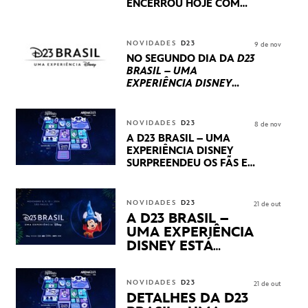
ENCERROU HOJE
COM
UM TERCEIRO DIA
REPLETO DE NOVIDADES
INTERNACIONAIS E
NOVIDADES
D23
9 de nov
PRODUÇÕES BRASILEIRAS
NO SEGUNDO DIA DA
D23
BRASIL – UMA
EXPERIÊNCIA DISNEY
LUCASFILM, 20TH
CENTURY E MARVEL
STUDIOS REVELARAM
NOVIDADES
D23
8 de nov
PRÉVIAS E NOVIDADES
A D23 BRASIL – UMA
DOS SEUS PRÓXIMOS
EXPERIÊNCIA DISNEY
LANÇAMENTOS
SURPREENDEU OS FÃS EM
SEU PRIMEIRO DIA COM
NOVIDADES,
APRESENTAÇÕES E
NOVIDADES
D23
21 de out
PRODUTOS EXCLUSIVOS
A D23 BRASIL –
NO TRANSAMÉRICA EXPO
UMA EXPERIÊNCIA
CENTER EM SÃO PAULO
DISNEY ESTÁ
CHEGANDO
NOVIDADES
D23
21 de out
DETALHES DA D23