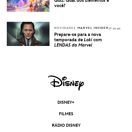
Quiz: Qual dos
Elementos
é
você?
NOVIDADES
MARVEL INSIDER
29 de set
Prepare-se para a nova
temporada de
Loki
com
LENDAS da Marvel
DISNEY+
FILMES
RÁDIO DISNEY