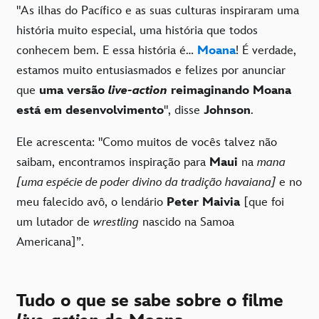
"As ilhas do Pacífico e as suas culturas inspiraram uma
história muito especial, uma história que todos
conhecem bem. E essa história é…
Moana
! É verdade,
estamos muito entusiasmados e felizes por anunciar
que
uma versão
live-action
reimaginando Moana
está em desenvolvimento
", disse
Johnson
.
Ele acrescenta: "Como muitos de vocês talvez não
saibam, encontramos inspiração para
Maui
na
mana
[uma espécie de poder divino da tradição havaiana]
e no
meu falecido avô, o lendário
Peter Maivia
[que foi
um lutador de
wrestling
nascido na Samoa
Americana]”.
Tudo o que se sabe sobre o filme