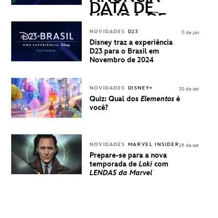
DATA DE
VENDA DE
INGRESSOS
NOVIDADES
D23
11 de jan
PARA A D23
Disney traz a experiência
BRASIL -
D23 para o Brasil em
UMA
Novembro de 2024
EXPERIÊNCIA
DISNEY
NOVIDADES
DISNEY+
30 de set
Quiz: Qual dos
Elementos
é
você?
NOVIDADES
MARVEL INSIDER
29 de set
Prepare-se para a nova
temporada de
Loki
com
LENDAS da Marvel