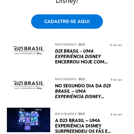
Disney?
CADASTRE-SE AQUI
NOVIDADES
D23
10 de nov
D23 BRASIL - UMA
EXPERIÊNCIA DISNEY
ENCERROU HOJE
COM
UM TERCEIRO DIA
REPLETO DE NOVIDADES
INTERNACIONAIS E
NOVIDADES
D23
9 de nov
PRODUÇÕES BRASILEIRAS
NO SEGUNDO DIA DA
D23
BRASIL – UMA
EXPERIÊNCIA DISNEY
LUCASFILM, 20TH
CENTURY E MARVEL
STUDIOS REVELARAM
NOVIDADES
D23
8 de nov
PRÉVIAS E NOVIDADES
A D23 BRASIL – UMA
DOS SEUS PRÓXIMOS
EXPERIÊNCIA DISNEY
LANÇAMENTOS
SURPREENDEU OS FÃS EM