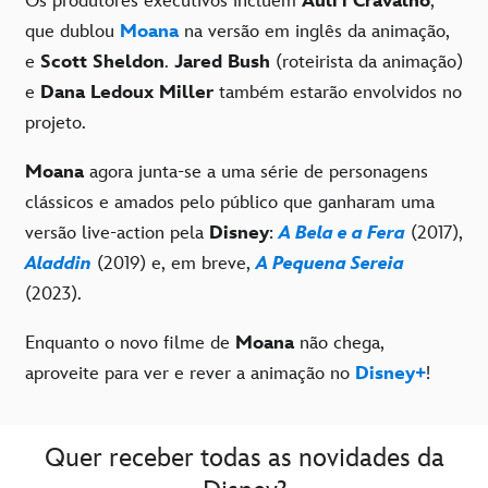
Os produtores executivos incluem
Auli'i Cravalho
,
que dublou
Moana
na versão em inglês da animação,
e
Scott Sheldon
.
Jared Bush
(roteirista da animação)
e
Dana Ledoux Miller
também estarão envolvidos no
projeto.
Moana
agora junta-se a uma série de personagens
clássicos e amados pelo público que ganharam uma
versão live-action pela
Disney
:
A Bela e a Fera
(2017),
Aladdin
(2019) e, em breve,
A Pequena Sereia
(2023).
Enquanto o novo filme de
Moana
não chega,
aproveite para ver e rever a animação no
Disney+
!
Quer receber todas as novidades da