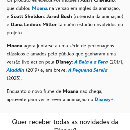
Os produtores executivos incluem
Auli'i Cravalho
,
que dublou
Moana
na versão em inglês da animação,
e
Scott Sheldon
.
Jared Bush
(roteirista da animação)
e
Dana Ledoux Miller
também estarão envolvidos no
projeto.
Moana
agora junta-se a uma série de personagens
clássicos e amados pelo público que ganharam uma
versão live-action pela
Disney
:
A Bela e a Fera
(2017),
Aladdin
(2019) e, em breve,
A Pequena Sereia
(2023).
Enquanto o novo filme de
Moana
não chega,
aproveite para ver e rever a animação no
Disney+
!
Quer receber todas as novidades da