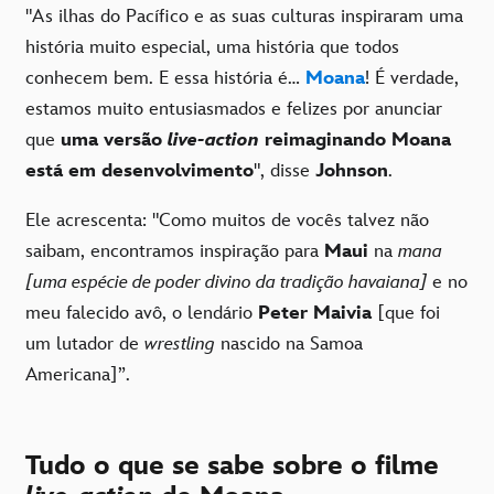
"As ilhas do Pacífico e as suas culturas inspiraram uma
história muito especial, uma história que todos
conhecem bem. E essa história é…
Moana
! É verdade,
estamos muito entusiasmados e felizes por anunciar
que
uma versão
live-action
reimaginando Moana
está em desenvolvimento
", disse
Johnson
.
Ele acrescenta: "Como muitos de vocês talvez não
saibam, encontramos inspiração para
Maui
na
mana
[uma espécie de poder divino da tradição havaiana]
e no
meu falecido avô, o lendário
Peter Maivia
[que foi
um lutador de
wrestling
nascido na Samoa
Americana]”.
Tudo o que se sabe sobre o filme