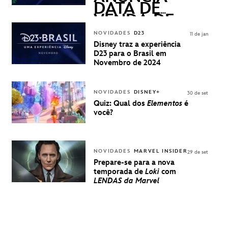
DATA DE
VENDA DE
INGRESSOS
NOVIDADES
D23
11 de jan
PARA A D23
Disney traz a experiência
BRASIL -
D23 para o Brasil em
UMA
Novembro de 2024
EXPERIÊNCIA
DISNEY
NOVIDADES
DISNEY+
30 de set
Quiz: Qual dos
Elementos
é
você?
NOVIDADES
MARVEL INSIDER
29 de set
Prepare-se para a nova
temporada de
Loki
com
LENDAS da Marvel