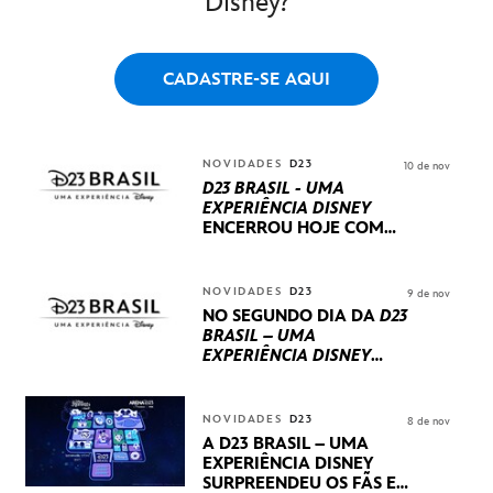
Disney?
CADASTRE-SE AQUI
NOVIDADES
D23
10 de nov
D23 BRASIL - UMA
EXPERIÊNCIA DISNEY
ENCERROU HOJE
COM
UM TERCEIRO DIA
REPLETO DE NOVIDADES
INTERNACIONAIS E
NOVIDADES
D23
9 de nov
PRODUÇÕES BRASILEIRAS
NO SEGUNDO DIA DA
D23
BRASIL – UMA
EXPERIÊNCIA DISNEY
LUCASFILM, 20TH
CENTURY E MARVEL
STUDIOS REVELARAM
NOVIDADES
D23
8 de nov
PRÉVIAS E NOVIDADES
A D23 BRASIL – UMA
DOS SEUS PRÓXIMOS
EXPERIÊNCIA DISNEY
LANÇAMENTOS
SURPREENDEU OS FÃS EM