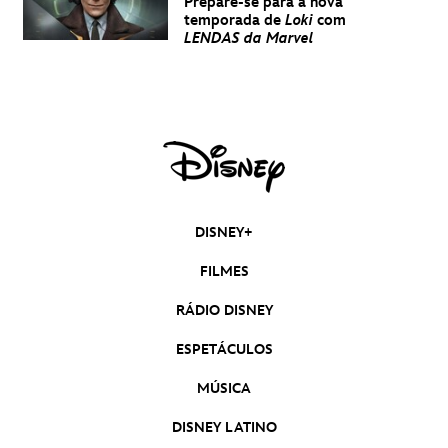
Prepare-se para a nova
temporada de
Loki
com
LENDAS da Marvel
DISNEY+
FILMES
RÁDIO DISNEY
ESPETÁCULOS
MÚSICA
DISNEY LATINO