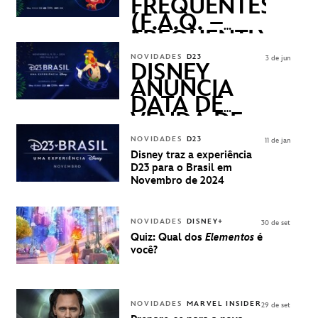
FREQUENTES
(F.A.Q. –
FREQUENTLY
ASKED
NOVIDADES
D23
3 de jun
QUESTIONS)
DISNEY
ANUNCIA
DATA DE
VENDA DE
INGRESSOS
NOVIDADES
D23
11 de jan
PARA A D23
Disney traz a experiência
BRASIL -
D23 para o Brasil em
UMA
Novembro de 2024
EXPERIÊNCIA
DISNEY
NOVIDADES
DISNEY+
30 de set
Quiz: Qual dos
Elementos
é
você?
NOVIDADES
MARVEL INSIDER
29 de set