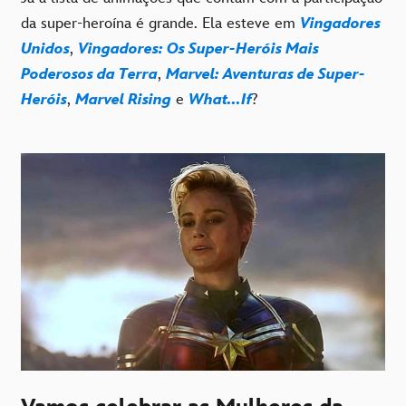
da super-heroína é grande. Ela esteve em
Vingadores
Unidos
,
Vingadores: Os Super-Heróis Mais
Poderosos da Terra
,
Marvel: Aventuras de Super-
Heróis
,
Marvel Rising
e
What...If
?