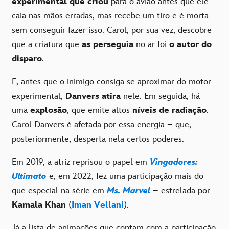
experimental que criou
para o avião antes que ele
caia nas mãos erradas, mas recebe um tiro e é morta
sem conseguir fazer isso. Carol, por sua vez, descobre
que a criatura que
as perseguia
no ar foi
o autor do
disparo
.
E, antes que o inimigo consiga se aproximar do motor
experimental,
Danvers atira
nele. Em seguida, há
uma
explosão
, que emite altos
níveis de radiação
.
Carol Danvers é afetada por essa energia – que,
posteriormente, desperta nela certos poderes.
Em 2019, a atriz reprisou o papel em
Vingadores:
Ultimato
e, em 2022, fez uma participação mais do
que especial na série em
Ms. Marvel
– estrelada por
Kamala Khan
(
Iman Vellani
).
Já a lista de animações que contam com a participação