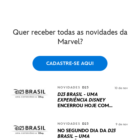
Quer receber todas as novidades da
Marvel?
CADASTRE-SE AQUI
NOVIDADES
D23
10 de nov
D23 BRASIL - UMA
EXPERIÊNCIA DISNEY
ENCERROU HOJE
COM
UM TERCEIRO DIA
REPLETO DE NOVIDADES
INTERNACIONAIS E
NOVIDADES
D23
9 de nov
PRODUÇÕES BRASILEIRAS
NO SEGUNDO DIA DA
D23
BRASIL – UMA