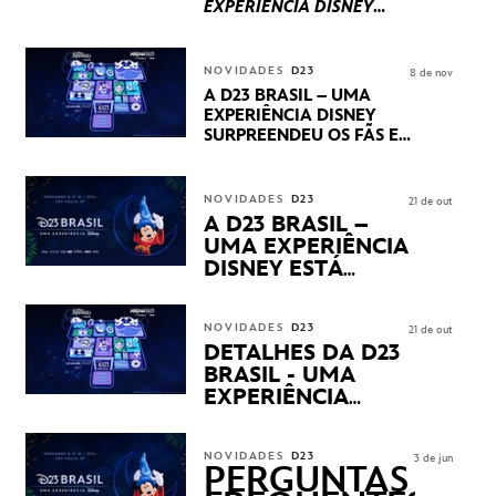
EXPERIÊNCIA DISNEY
LUCASFILM, 20TH
CENTURY E MARVEL
STUDIOS REVELARAM
NOVIDADES
D23
8 de nov
PRÉVIAS E NOVIDADES
A D23 BRASIL – UMA
DOS SEUS PRÓXIMOS
EXPERIÊNCIA DISNEY
LANÇAMENTOS
SURPREENDEU OS FÃS EM
SEU PRIMEIRO DIA COM
NOVIDADES,
APRESENTAÇÕES E
NOVIDADES
D23
21 de out
PRODUTOS EXCLUSIVOS
A D23 BRASIL –
NO TRANSAMÉRICA EXPO
UMA EXPERIÊNCIA
CENTER EM SÃO PAULO
DISNEY ESTÁ
CHEGANDO
NOVIDADES
D23
21 de out
DETALHES DA D23
BRASIL - UMA
EXPERIÊNCIA
DISNEY
REVELADOS
NOVIDADES
D23
3 de jun
PERGUNTAS