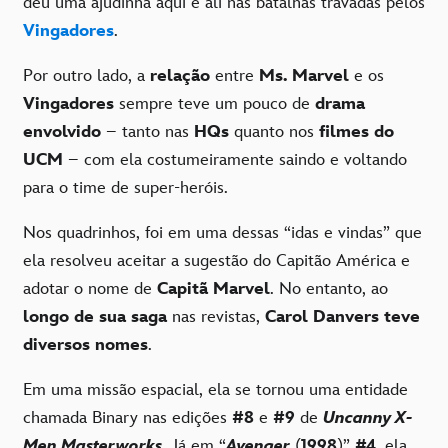
deu uma ajudinha aqui e ali nas batalhas travadas pelos
Vingadores
.
Por outro lado, a
relação
entre
Ms. Marvel
e os
Vingadores
sempre teve um pouco de
drama
envolvido
– tanto nas
HQs
quanto nos
filmes do
UCM
– com ela costumeiramente saindo e voltando
para o time de super-heróis.
Nos quadrinhos, foi em uma dessas “idas e vindas” que
ela resolveu aceitar a sugestão do Capitão América e
adotar o nome de
Capitã Marvel
. No entanto, ao
longo de sua saga
nas revistas,
Carol Danvers teve
diversos nomes
.
Em uma missão espacial, ela se tornou uma entidade
chamada Binary nas edições
#8
e
#9
de
Uncanny X-
Men Masterworks
. Já em “
Avenger
(
1998
)”
#4
, ela