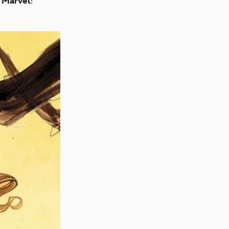
o
Marvel
!