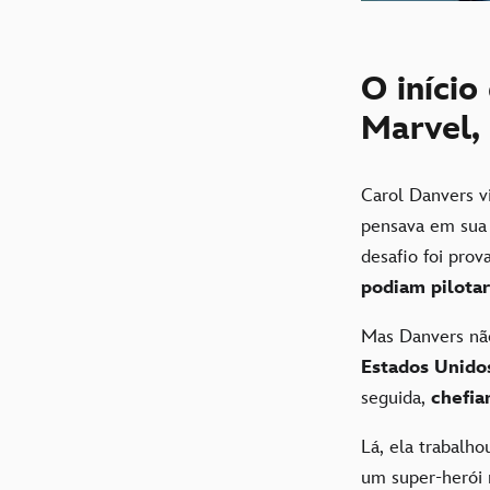
O início
Marvel,
Carol Danvers 
pensava em sua 
desafio foi prov
podiam pilotar
Mas Danvers não
Estados Unido
seguida,
chefia
Lá, ela trabalh
um super-herói 