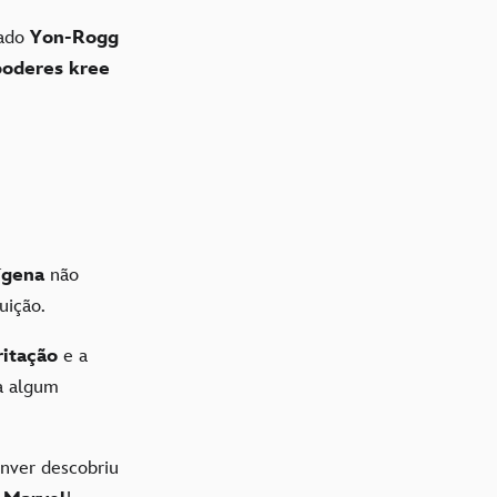
mado
Yon-Rogg
poderes kree
nígena
não
uição.
rritação
e a
a algum
nver descobriu