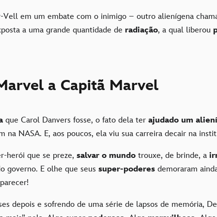
r-Vell em um embate com o inimigo – outro alienígena cha
xposta a uma grande quantidade de
radiação
, a qual liberou
Marvel a Capitã Marvel
a
que Carol Danvers fosse, o fato dela ter
ajudado um alie
na NASA. E, aos poucos, ela viu sua carreira decair na instit
r-herói que se preze,
salvar o mundo
trouxe, de brinde, a
i
o governo. E olhe que seus
super-poderes
demoraram aind
parecer!
es depois e sofrendo de uma série de lapsos de memória, De