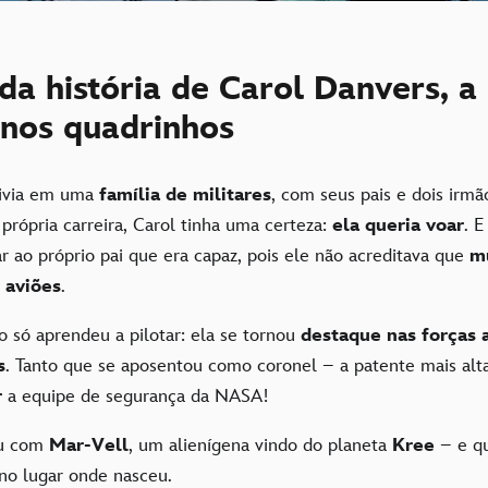
 da história de Carol Danvers, a
 nos quadrinhos
vivia em uma
família de militares
, com seus pais e dois irm
própria carreira, Carol tinha uma certeza:
ela queria voar
. E
ar ao próprio pai que era capaz, pois ele não acreditava que
m
 aviões
.
 só aprendeu a pilotar: ela se tornou
destaque nas forças 
s
. Tanto que se aposentou como coronel – a patente mais alt
r
a equipe de segurança da NASA!
ou com
Mar-Vell
, um alienígena vindo do planeta
Kree
– e q
no lugar onde nasceu.