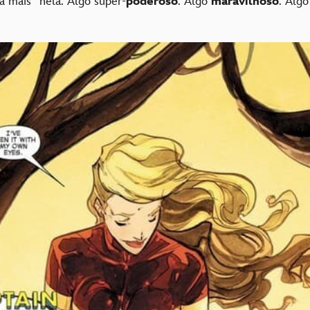
a mais” nela. Algo super-
poderoso
. Algo
maravilhoso
. Alg