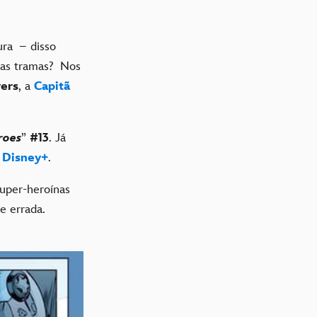
ra – disso
sas tramas? Nos
ers
, a
Capitã
roes
”
#13
. Já
o
Disney+
.
uper-heroínas
e errada.