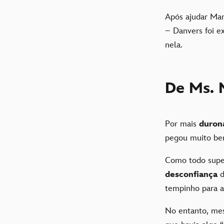
Após ajudar Ma
– Danvers foi e
nela.
De Ms. 
Por mais
duron
pegou muito bem 
Como todo supe
desconfiança
d
tempinho para a
No entanto, mes