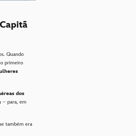
 Capitã
ãos. Quando
 o primeiro
ulheres
aéreas dos
a – para, em
ue também era