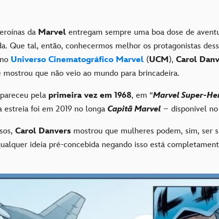
heroínas da
Marvel
entregam sempre uma boa dose de aventu
a. Que tal, então, conhecermos melhor os protagonistas des
 no
Universo Cinematográfico Marvel
(
UCM
),
Carol Danv
e mostrou que não veio ao mundo para brincadeira.
pareceu pela
primeira vez em 1968
, em “
Marvel Super-He
a estreia foi em 2019 no longa
Capitã Marvel
– disponível n
sos,
Carol Danvers
mostrou que mulheres podem, sim, ser s
 qualquer ideia pré-concebida negando isso está completament