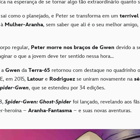
ica na esperança de se tornar algo tão extraordinário quanto 
 sai como o planejado, e Peter se transforma em um
terrível
 à
Mulher-Aranha
, sem saber que ali é o seu melhor amigo,
corpo regular,
Peter morre nos braços de Gwen
devido a s
inar o que a jovem deve ter sentido nessa hora…
, a
Gwen
da
Terra-65
retornou com destaque no quadrinho o
 E, em 2015,
Latour
e
Rodriguez
se uniram novamente na
sé
Spider-Gwen
, que se estendeu por 34 edições.
18,
Spider-Gwen: Ghost-Spider
foi lançado, revelando aos fã
r-heroína –
Aranha-Fantasma
– e suas novas aventuras.