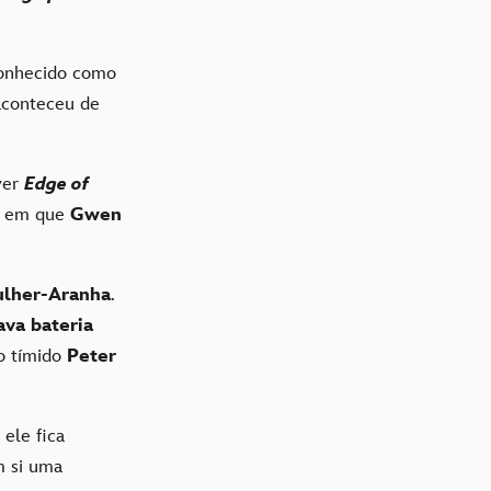
nhecido como
 aconteceu de
ver
Edge of
, em que
Gwen
lher-Aranha
.
ava bateria
o tímido
Peter
 ele fica
m si uma