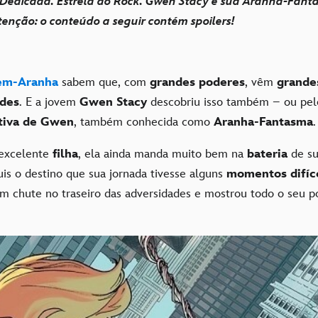
Dedicada. Estrela do Rock. Gwen Stacy e sua Aranha-Fanta
tenção: o conteúdo a seguir contém spoilers!
m-Aranha
sabem que, com
grandes poderes
, vêm
grande
ades
. E a jovem
Gwen Stacy
descobriu isso também – ou pe
ativa de Gwen
, também conhecida como
Aranha-Fantasma
.
 excelente
filha
, ela ainda manda muito bem na
bateria
de s
uis o destino que sua jornada tivesse alguns
momentos difíc
um chute no traseiro das adversidades e mostrou todo o seu p