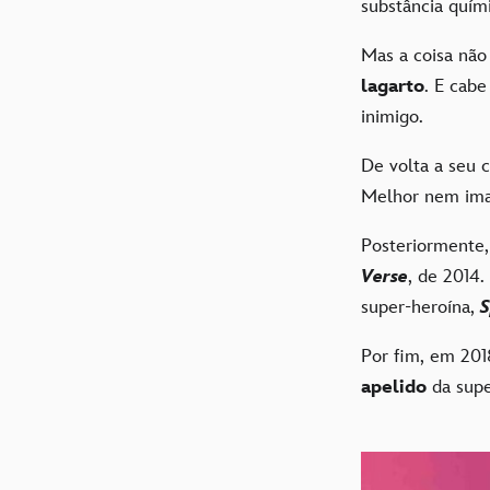
substância quím
Mas a coisa não
lagarto
. E cabe
inimigo.
De volta a seu 
Melhor nem imag
Posteriormente
Verse
, de 2014.
super-heroína,
Por fim, em 20
apelido
da supe