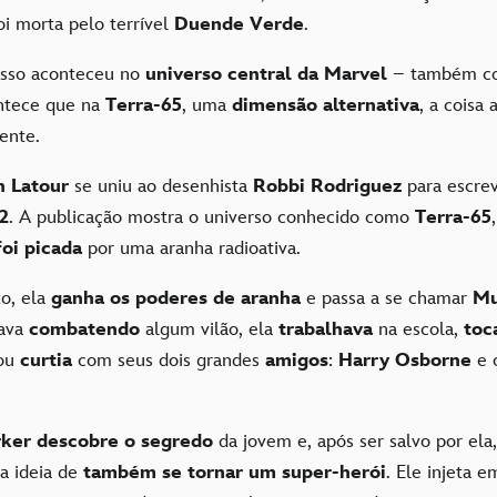
foi morta pelo terrível
Duende Verde
.
isso aconteceu no
universo central da Marvel
– também co
ntece que na
Terra-65
, uma
dimensão alternativa
, a coisa
rente.
n Latour
se uniu ao desenhista
Robbi Rodriguez
para escre
2
. A publicação mostra o universo conhecido como
Terra-65
foi picada
por uma aranha radioativa.
o, ela
ganha os poderes de aranha
e passa a se chamar
Mu
ava
combatendo
algum vilão, ela
trabalhava
na escola,
toc
 ou
curtia
com seus dois grandes
amigos
:
Harry Osborne
e 
ker descobre o segredo
da jovem e, após ser salvo por ela,
a ideia de
também se tornar um super-herói
. Ele injeta e