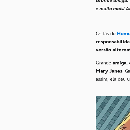
Grande amiga. 
e muito mais! A
Os fãs do
Home
responsabilid
versão altern
Grande
amiga
,
Mary Janes
. Q
assim, ela deu 