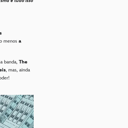
sma é tudo isso
s
lo menos
a
ua banda,
The
eis
, mas, ainda
oder!