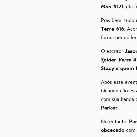
Man
#121
, ela 
Pois bem, tudo 
Terra-616
. Aco
forma bem dife
O escritor
Jaso
Spider-Verse
#
Stacy é quem 
Após esse event
Quando não est
com sua banda
Parker
.
No entanto,
Par
obcecado
com 