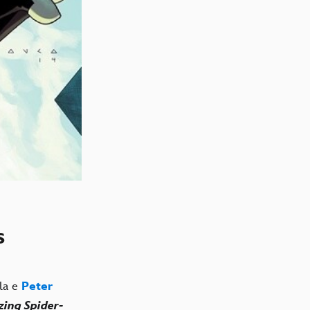
s
ela e
Peter
ing Spider-