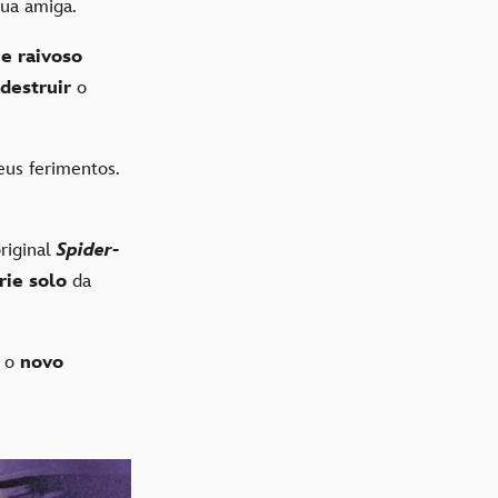
sua amiga.
 e raivoso
destruir
o
eus ferimentos.
riginal
Spider-
rie solo
da
s o
novo