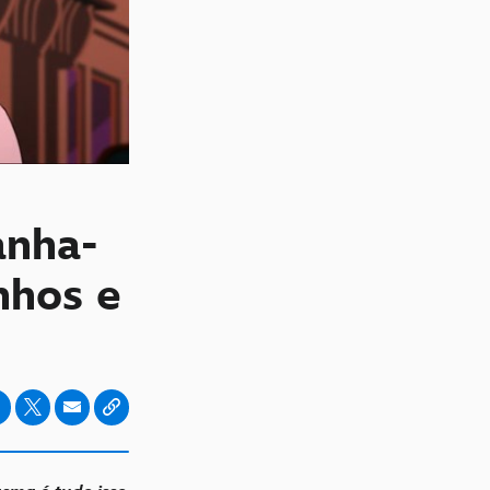
anha-
nhos e