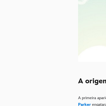
A orige
A primeira apa
Parker
engatar