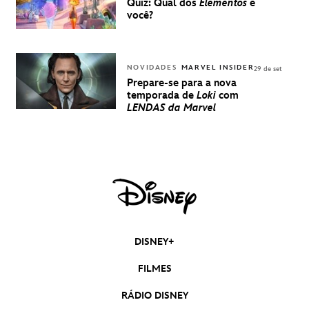
Quiz: Qual dos
Elementos
é
você?
NOVIDADES
MARVEL INSIDER
29 de set
Prepare-se para a nova
temporada de
Loki
com
LENDAS da Marvel
DISNEY+
FILMES
RÁDIO DISNEY