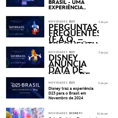
BRASIL - UMA
EXPERIÊNCIA
DISNEY
REVELADOS
NOVIDADES
D23
3 de jun
PERGUNTAS
FREQUENTES
(F.A.Q. –
FREQUENTLY
ASKED
NOVIDADES
D23
3 de jun
QUESTIONS)
DISNEY
ANUNCIA
DATA DE
VENDA DE
INGRESSOS
NOVIDADES
D23
11 de jan
PARA A D23
Disney traz a experiência
BRASIL -
D23 para o Brasil em
UMA
Novembro de 2024
EXPERIÊNCIA
DISNEY
NOVIDADES
DISNEY+
30 de set