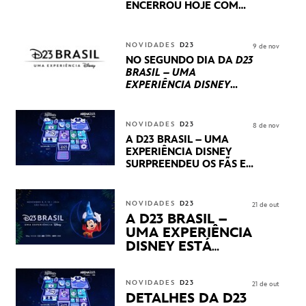
ENCERROU HOJE
COM
UM TERCEIRO DIA
REPLETO DE NOVIDADES
INTERNACIONAIS E
NOVIDADES
D23
9 de nov
PRODUÇÕES BRASILEIRAS
NO SEGUNDO DIA DA
D23
BRASIL – UMA
EXPERIÊNCIA DISNEY
LUCASFILM, 20TH
CENTURY E MARVEL
STUDIOS REVELARAM
NOVIDADES
D23
8 de nov
PRÉVIAS E NOVIDADES
A D23 BRASIL – UMA
DOS SEUS PRÓXIMOS
EXPERIÊNCIA DISNEY
LANÇAMENTOS
SURPREENDEU OS FÃS EM
SEU PRIMEIRO DIA COM
NOVIDADES,
APRESENTAÇÕES E
NOVIDADES
D23
21 de out
PRODUTOS EXCLUSIVOS
A D23 BRASIL –
NO TRANSAMÉRICA EXPO
UMA EXPERIÊNCIA
CENTER EM SÃO PAULO
DISNEY ESTÁ
CHEGANDO
NOVIDADES
D23
21 de out
DETALHES DA D23