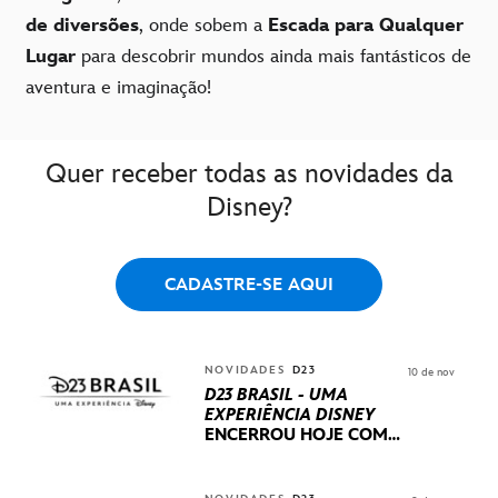
de diversões
, onde sobem a
Escada para Qualquer
Lugar
para descobrir mundos ainda mais fantásticos de
aventura e imaginação!
Quer receber todas as novidades da
Disney?
CADASTRE-SE AQUI
NOVIDADES
D23
10 de nov
D23 BRASIL - UMA
EXPERIÊNCIA DISNEY
ENCERROU HOJE
COM
UM TERCEIRO DIA
REPLETO DE NOVIDADES
INTERNACIONAIS E