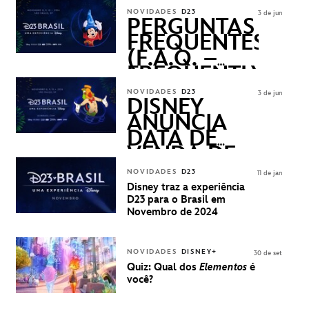
REVELADOS
NOVIDADES
D23
3 de jun
PERGUNTAS
FREQUENTES
(F.A.Q. –
FREQUENTLY
ASKED
NOVIDADES
D23
3 de jun
QUESTIONS)
DISNEY
ANUNCIA
DATA DE
VENDA DE
INGRESSOS
NOVIDADES
D23
11 de jan
PARA A D23
Disney traz a experiência
BRASIL -
D23 para o Brasil em
UMA
Novembro de 2024
EXPERIÊNCIA
DISNEY
NOVIDADES
DISNEY+
30 de set
Quiz: Qual dos
Elementos
é
você?