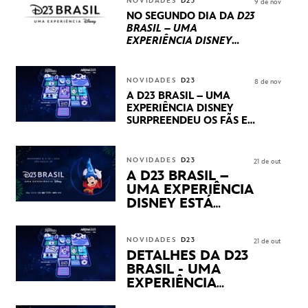
NOVIDADES
D23
9 de nov
PRODUÇÕES BRASILEIRAS
NO SEGUNDO DIA DA
D23
BRASIL – UMA
EXPERIÊNCIA DISNEY
LUCASFILM, 20TH
CENTURY E MARVEL
STUDIOS REVELARAM
NOVIDADES
D23
8 de nov
PRÉVIAS E NOVIDADES
A D23 BRASIL – UMA
DOS SEUS PRÓXIMOS
EXPERIÊNCIA DISNEY
LANÇAMENTOS
SURPREENDEU OS FÃS EM
SEU PRIMEIRO DIA COM
NOVIDADES,
APRESENTAÇÕES E
NOVIDADES
D23
21 de out
PRODUTOS EXCLUSIVOS
A D23 BRASIL –
NO TRANSAMÉRICA EXPO
UMA EXPERIÊNCIA
CENTER EM SÃO PAULO
DISNEY ESTÁ
CHEGANDO
NOVIDADES
D23
21 de out
DETALHES DA D23
BRASIL - UMA
EXPERIÊNCIA
DISNEY