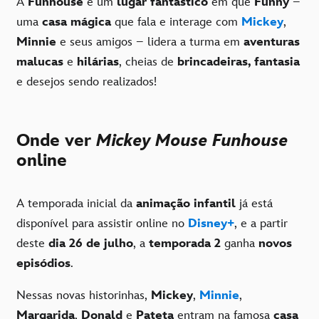
A
Funhouse
é um
lugar fantástico
em que
Funny
–
uma
casa mágica
que fala e interage com
Mickey
,
Minnie
e seus amigos – lidera a turma em
aventuras
malucas
e
hilárias
, cheias de
brincadeiras,
fantasia
e desejos sendo realizados!
Onde ver
Mickey Mouse Funhouse
online
A temporada inicial da
animação infantil
já está
disponível para assistir online no
Disney+
, e a partir
deste
dia 26 de julho
, a
temporada 2
ganha
novos
episódios
.
Nessas novas historinhas,
Mickey
,
Minnie
,
Margarida
,
Donald
e
Pateta
entram na famosa
casa