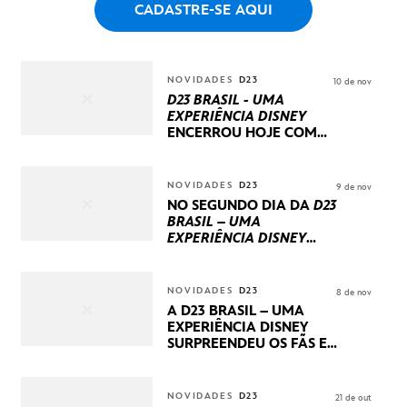
CADASTRE-SE AQUI
NOVIDADES
D23
10 de nov
D23 BRASIL - UMA
EXPERIÊNCIA DISNEY
ENCERROU HOJE
COM
UM TERCEIRO DIA
REPLETO DE NOVIDADES
INTERNACIONAIS E
NOVIDADES
D23
9 de nov
PRODUÇÕES BRASILEIRAS
NO SEGUNDO DIA DA
D23
BRASIL – UMA
EXPERIÊNCIA DISNEY
LUCASFILM, 20TH
CENTURY E MARVEL
STUDIOS REVELARAM
NOVIDADES
D23
8 de nov
PRÉVIAS E NOVIDADES
A D23 BRASIL – UMA
DOS SEUS PRÓXIMOS
EXPERIÊNCIA DISNEY
LANÇAMENTOS
SURPREENDEU OS FÃS EM
SEU PRIMEIRO DIA COM
NOVIDADES,
APRESENTAÇÕES E
NOVIDADES
D23
21 de out