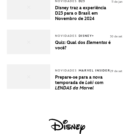
INGRESSOS
NOVIDADES
D23
11 de jan
PARA A D23
Disney traz a experiência
BRASIL -
D23 para o Brasil em
UMA
Novembro de 2024
EXPERIÊNCIA
DISNEY
NOVIDADES
DISNEY+
30 de set
Quiz: Qual dos
Elementos
é
você?
NOVIDADES
MARVEL INSIDER
29 de set
Prepare-se para a nova
temporada de
Loki
com
LENDAS da Marvel