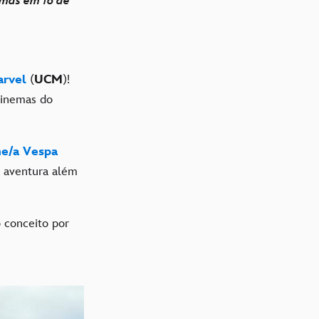
emas em 16 de
arvel
(
UCM
)!
cinemas do
e/a Vespa
 aventura além
o conceito por