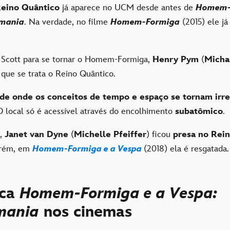
eino Quântico
já aparece no UCM desde antes de
Homem-F
umania
. Na verdade, no filme
Homem-Formiga
(2015) ele já
 Scott para se tornar o Homem-Formiga,
Henry Pym
(
Micha
 que se trata o Reino Quântico.
de onde os conceitos de tempo e espaço se tornam irr
O local só é acessível através do encolhimento
subatômico
.
,
Janet van Dyne
(
Michelle Pfeiffer
) ficou
presa no Rei
orém, em
Homem-Formiga e a Vespa
(2018) ela é resgatada.
rca
Homem-Formiga e a Vespa:
mania
nos cinemas