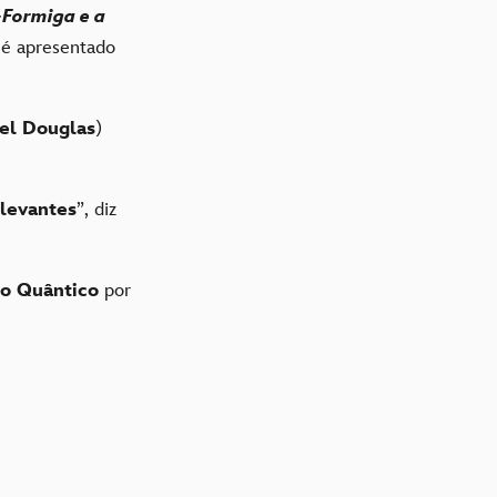
ormiga e a
 é apresentado
el Douglas
)
elevantes
”, diz
no Quântico
por