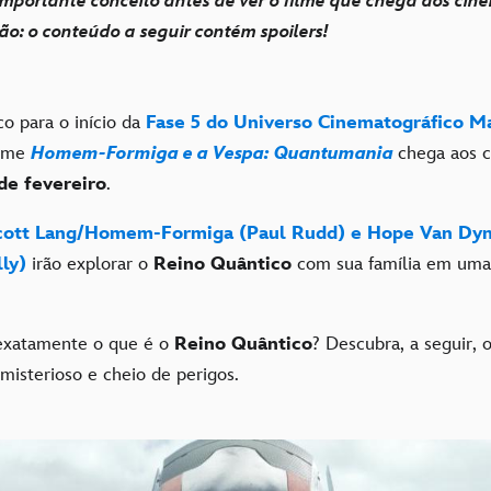
mportante conceito antes de ver o filme que chega aos cin
ção: o conteúdo a seguir contém spoilers!
co para o início da
Fase 5 do Universo Cinematográfico M
ilme
Homem-Formiga e a Vespa: Quantumania
chega aos 
 de fevereiro
.
cott Lang/Homem-Formiga (Paul Rudd) e Hope Van Dyn
lly)
irão explorar o
Reino Quântico
com sua família em uma
exatamente o que é o
Reino Quântico
? Descubra, a seguir, 
 misterioso e cheio de perigos.