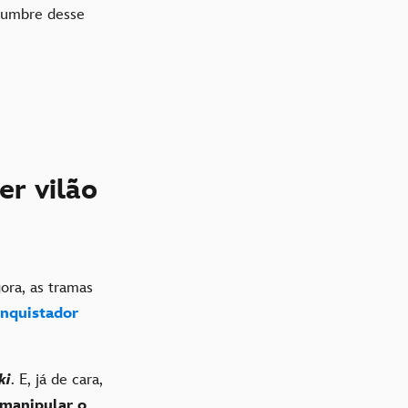
slumbre desse
er vilão
ora, as tramas
nquistador
ki
. E, já de cara,
manipular o