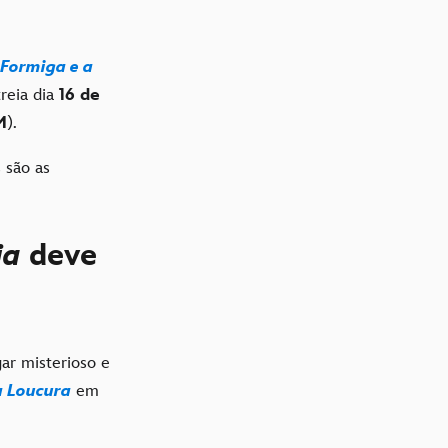
ormiga e a
reia dia
16 de
M
).
 são as
ia
deve
gar misterioso e
a Loucura
em