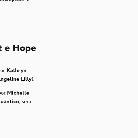
tt e Hope
por
Kathryn
ngeline Lilly
).
 por
Michelle
Quântico
, será