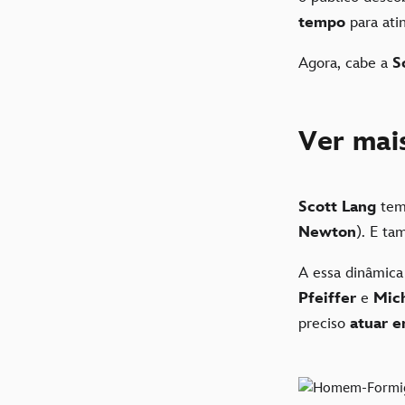
tempo
para atin
Agora, cabe a
S
Ver mais
Scott Lang
tem
Newton
). E ta
A essa dinâmica
Pfeiffer
e
Mic
preciso
atuar e