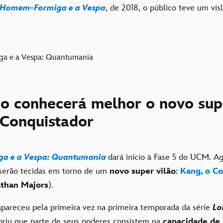
Homem-Formiga e a Vespa
, de 2018, o público teve um vi
co conhecerá melhor o novo sup
 Conquistador
a e a Vespa: Quantumania
dará início à Fase 5 do UCM. Ag
serão tecidas em torno de um
novo super vilão
:
Kang, o Co
than Majors
).
areceu pela primeira vez na primeira temporada da série
Lo
briu que parte de seus poderes consistem na
capacidade de 