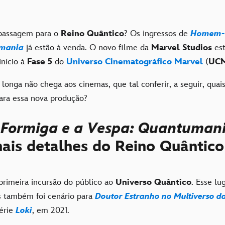
 passagem para o
Reino Quântico
? Os ingressos de
Homem-F
umania
já estão à venda. O novo filme da
Marvel Studios
est
início à
Fase 5
do
Universo Cinematográfico Marvel
(
UC
onga não chega aos cinemas, que tal conferir, a seguir, quais
ara essa nova produção?
ormiga e a Vespa: Quantuman
mais detalhes do Reino Quântico
 primeira incursão do público ao
Universo Quântico
. Esse lu
s também foi cenário para
Doutor Estranho no Multiverso d
série
Loki
, em 2021.