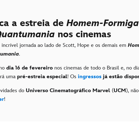
ca a estreia de
Homem-Formiga 
Quantumania
nos cinemas
incrível jornada ao lado de Scott, Hope e os demais em
Hom
tumania
.
 no
dia 16 de fevereiro
nos cinemas de todo o Brasil e, no di
erá uma
pré-estreia especial
! Os
ingressos
já estão dispo
ovidades do
Universo Cinematográfico Marvel
(
UCM
), não
er
!