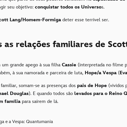
gir seu objetivo:
conquistar todos os Universo
s.
cott Lang/Homem-Formiga
deter esse terrível ser.
 as relações familiares de Sco
 um grande apego à sua filha
Cassie
(interpretada no filme 
mbém, à sua namorada e parceira de luta,
Hope/a Vespa
(
Eva
 familiar, somam-se as presenças dos
pais de Hope
(vividos
hael Douglas
). E quando todos são
levados para o Reino 
m família
para saírem de lá.