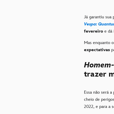
Já garantiu sua
Vespa: Quant
fevereiro
e dá 
Mas enquanto o l
expectativas
p
Homem-F
trazer 
Essa não será a
cheio de perigo
2022, e para a 