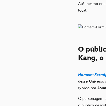
Até mesmo em
local.
O públi
Kang, o
Homem-Formig
desse Universo 
(vivido por
Jona
O personagem ap
o público desco