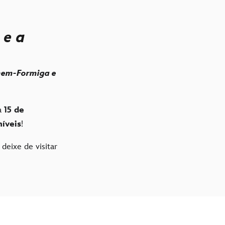
e a
em-Formiga e
a
15 de
níveis
!
 deixe de visitar