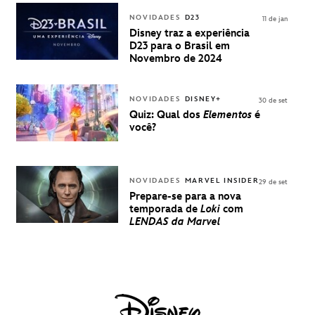
VENDA DE
INGRESSOS
NOVIDADES
D23
11 de jan
PARA A D23
Disney traz a experiência
BRASIL -
D23 para o Brasil em
UMA
Novembro de 2024
EXPERIÊNCIA
DISNEY
NOVIDADES
DISNEY+
30 de set
Quiz: Qual dos
Elementos
é
você?
NOVIDADES
MARVEL INSIDER
29 de set
Prepare-se para a nova
temporada de
Loki
com
LENDAS da Marvel