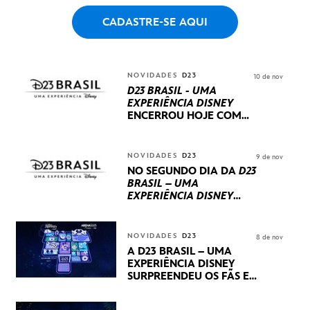
CADASTRE-SE AQUI
NOVIDADES
D23
10 de nov
D23 BRASIL - UMA
EXPERIÊNCIA DISNEY
ENCERROU HOJE
COM
UM TERCEIRO DIA
REPLETO DE NOVIDADES
INTERNACIONAIS E
NOVIDADES
D23
9 de nov
PRODUÇÕES BRASILEIRAS
NO SEGUNDO DIA DA
D23
BRASIL – UMA
EXPERIÊNCIA DISNEY
LUCASFILM, 20TH
CENTURY E MARVEL
STUDIOS REVELARAM
NOVIDADES
D23
8 de nov
PRÉVIAS E NOVIDADES
A D23 BRASIL – UMA
DOS SEUS PRÓXIMOS
EXPERIÊNCIA DISNEY
LANÇAMENTOS
SURPREENDEU OS FÃS EM
SEU PRIMEIRO DIA COM
NOVIDADES,