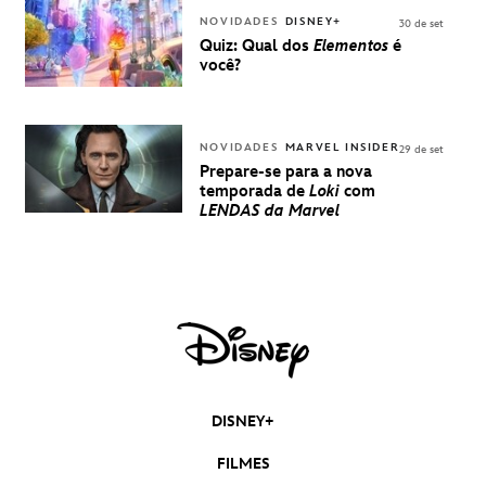
DISNEY
NOVIDADES
DISNEY+
30 de set
Quiz: Qual dos
Elementos
é
você?
NOVIDADES
MARVEL INSIDER
29 de set
Prepare-se para a nova
temporada de
Loki
com
LENDAS da Marvel
DISNEY+
FILMES