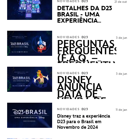
NOVIDADES
D23
21 de out
DETALHES DA D23
BRASIL - UMA
EXPERIÊNCIA
DISNEY
REVELADOS
NOVIDADES
D23
3 de jun
PERGUNTAS
FREQUENTES
(F.A.Q. –
FREQUENTLY
ASKED
NOVIDADES
D23
3 de jun
QUESTIONS)
DISNEY
ANUNCIA
DATA DE
VENDA DE
INGRESSOS
NOVIDADES
D23
11 de jan
PARA A D23
Disney traz a experiência
BRASIL -
D23 para o Brasil em
UMA
Novembro de 2024
EXPERIÊNCIA