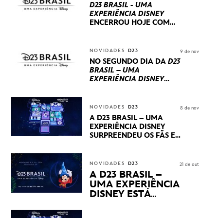
D23 BRASIL - UMA
EXPERIÊNCIA DISNEY
ENCERROU HOJE
COM
UM TERCEIRO DIA
REPLETO DE NOVIDADES
INTERNACIONAIS E
NOVIDADES
D23
9 de nov
PRODUÇÕES BRASILEIRAS
NO SEGUNDO DIA DA
D23
BRASIL – UMA
EXPERIÊNCIA DISNEY
LUCASFILM, 20TH
CENTURY E MARVEL
STUDIOS REVELARAM
NOVIDADES
D23
8 de nov
PRÉVIAS E NOVIDADES
A D23 BRASIL – UMA
DOS SEUS PRÓXIMOS
EXPERIÊNCIA DISNEY
LANÇAMENTOS
SURPREENDEU OS FÃS EM
SEU PRIMEIRO DIA COM
NOVIDADES,
APRESENTAÇÕES E
NOVIDADES
D23
21 de out
PRODUTOS EXCLUSIVOS
A D23 BRASIL –
NO TRANSAMÉRICA EXPO
UMA EXPERIÊNCIA
CENTER EM SÃO PAULO
DISNEY ESTÁ
CHEGANDO