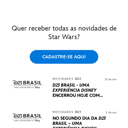
Quer receber todas as novidades de
Star Wars?
CADASTRE-SE AQUI
NOVIDADES
D23
10 de nov
D23 BRASIL - UMA
EXPERIÊNCIA DISNEY
ENCERROU HOJE
COM
UM TERCEIRO DIA
REPLETO DE NOVIDADES
INTERNACIONAIS E
NOVIDADES
D23
9 de nov
PRODUÇÕES BRASILEIRAS
NO SEGUNDO DIA DA
D23
BRASIL – UMA