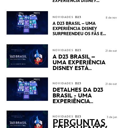
EXPERIÊNCIA DISNEY
LUCASFILM, 20TH
CENTURY E MARVEL
STUDIOS REVELARAM
NOVIDADES
D23
8 de nov
PRÉVIAS E NOVIDADES
A D23 BRASIL – UMA
DOS SEUS PRÓXIMOS
EXPERIÊNCIA DISNEY
LANÇAMENTOS
SURPREENDEU OS FÃS EM
SEU PRIMEIRO DIA COM
NOVIDADES,
APRESENTAÇÕES E
NOVIDADES
D23
21 de out
PRODUTOS EXCLUSIVOS
A D23 BRASIL –
NO TRANSAMÉRICA EXPO
UMA EXPERIÊNCIA
CENTER EM SÃO PAULO
DISNEY ESTÁ
CHEGANDO
NOVIDADES
D23
21 de out
DETALHES DA D23
BRASIL - UMA
EXPERIÊNCIA
DISNEY
REVELADOS
NOVIDADES
D23
3 de jun
PERGUNTAS