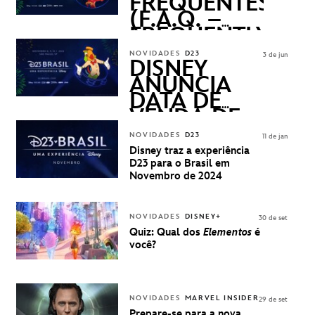
FREQUENTES
(F.A.Q. –
FREQUENTLY
ASKED
NOVIDADES
D23
3 de jun
QUESTIONS)
DISNEY
ANUNCIA
DATA DE
VENDA DE
INGRESSOS
NOVIDADES
D23
11 de jan
PARA A D23
Disney traz a experiência
BRASIL -
D23 para o Brasil em
UMA
Novembro de 2024
EXPERIÊNCIA
DISNEY
NOVIDADES
DISNEY+
30 de set
Quiz: Qual dos
Elementos
é
você?
NOVIDADES
MARVEL INSIDER
29 de set
Prepare-se para a nova