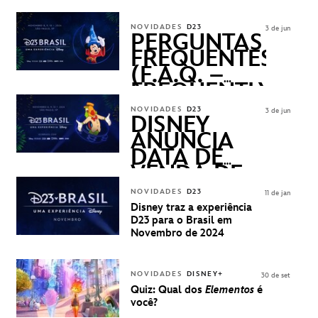
DISNEY
REVELADOS
NOVIDADES
D23
3 de jun
PERGUNTAS
FREQUENTES
(F.A.Q. –
FREQUENTLY
ASKED
NOVIDADES
D23
3 de jun
QUESTIONS)
DISNEY
ANUNCIA
DATA DE
VENDA DE
INGRESSOS
NOVIDADES
D23
11 de jan
PARA A D23
Disney traz a experiência
BRASIL -
D23 para o Brasil em
UMA
Novembro de 2024
EXPERIÊNCIA
DISNEY
NOVIDADES
DISNEY+
30 de set
Quiz: Qual dos
Elementos
é
você?