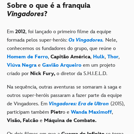
Sobre o que é a franquia
Vingadores
?
Em
2012
, foi lançado o primeiro filme da equipe
formada pelos super-heróis:
Os Vingadores.
Nele,
conhecemos os fundadores do grupo, que reúne o
Homem de Ferro
,
Capitão América
,
Hulk
,
Thor
,
Viúva Negra
e
Gavião Arqueiro
em um projeto
criado por
Nick Fury,
o diretor da S.H.I.E.L.D.
Na sequência, outras aventuras se somaram à saga e
outros super-heróis passaram a fazer parte da equipe
de Vingadores. Em
Vingadores: Era de Ultron
(2015),
participam também
Pietr
o e
Wanda Maximoff
,
Visão, Falcão
e
Máquina de Combate.
Os dois filmes em que a
Guerra do Infinito
se torna