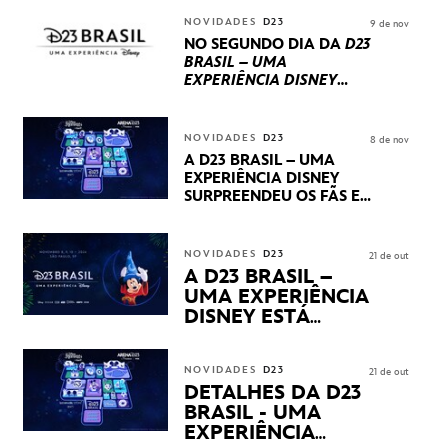
REPLETO DE NOVIDADES
INTERNACIONAIS E
NOVIDADES
D23
9 de nov
PRODUÇÕES BRASILEIRAS
NO SEGUNDO DIA DA
D23
BRASIL – UMA
EXPERIÊNCIA DISNEY
LUCASFILM, 20TH
CENTURY E MARVEL
STUDIOS REVELARAM
NOVIDADES
D23
8 de nov
PRÉVIAS E NOVIDADES
A D23 BRASIL – UMA
DOS SEUS PRÓXIMOS
EXPERIÊNCIA DISNEY
LANÇAMENTOS
SURPREENDEU OS FÃS EM
SEU PRIMEIRO DIA COM
NOVIDADES,
APRESENTAÇÕES E
NOVIDADES
D23
21 de out
PRODUTOS EXCLUSIVOS
A D23 BRASIL –
NO TRANSAMÉRICA EXPO
UMA EXPERIÊNCIA
CENTER EM SÃO PAULO
DISNEY ESTÁ
CHEGANDO
NOVIDADES
D23
21 de out
DETALHES DA D23
BRASIL - UMA
EXPERIÊNCIA