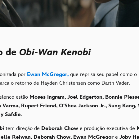
o de
Obi-Wan Kenobi
gonizada por
Ewan McGregor,
que reprisa seu papel como o 
arca o retorno de Hayden Christensen como Darth Vader.
 elenco estão
Moses Ingram, Joel Edgerton, Bonnie Piess
ra Varma, Rupert Friend, O'Shea Jackson Jr., Sung Kang,
y Safdie
.
bi
tem direção de
Deborah Chow
e produção executiva de
helle Rejwan, Deborah Chow, Ewan McGregor
e
Joby Ha