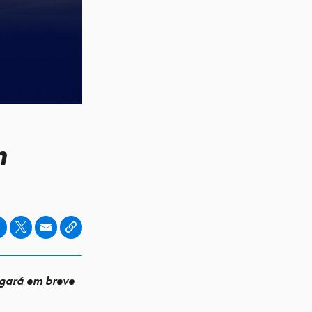
n
egará em breve