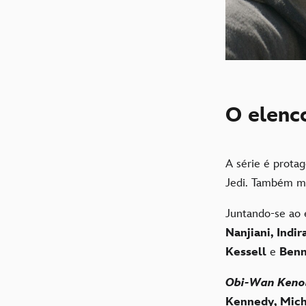
O elenc
A série é prota
Jedi. Também m
Juntando-se ao
Nanjiani, Indi
Kessell
e
Benn
Obi-Wan Keno
Kennedy, Mic