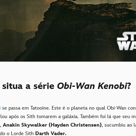
situa a série
Obi-Wan Kenobi
?
i
se passa em Tatooine. Este é o planeta no qual Obi-Wan co
ilou após os Sith tomarem a galáxia. Também foi lá que seu 
i,
Anakin Skywalker (Hayden Christensen)
, sucumbiu ao 
ndo o
Lorde Sith
Darth Vader.