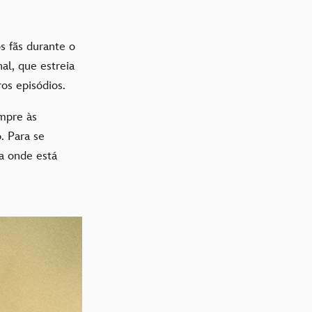
 fãs durante o
al, que estreia
ros episódios.
mpre às
o. Para se
a onde está