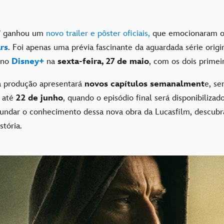
i
ganhou um
novo trailer e pôster oficiais,
que emocionaram os
rs
. Foi apenas uma prévia fascinante da aguardada série origin
 no
Disney+
na
sexta-feira, 27 de maio
, com os dois primei
 a produção apresentará
novos capítulos semanalment
e, se
, até
22 de junho
, quando o episódio final será disponibilizad
fundar o conhecimento dessa nova obra da Lucasfilm, descubr
stória.