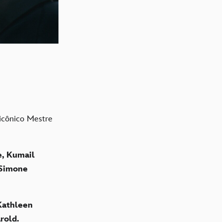
icônico Mestre
e, Kumail
 Simone
Kathleen
rold.