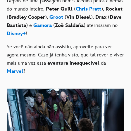
Depois de uma passagem bem-sucedida pelos cinemas
do mundo inteiro,
Peter Quill
(
Chris Pratt
),
Rocket
(
Bradley Cooper
),
Groot
(
Vin Diesel
),
Drax
(
Dave
Bautista
) e
Gamora
(
Zoë Saldaña
) aterrisaram no
Disney+
!
Se você não ainda não assistiu, aproveite para ver
agora mesmo. Caso já tenha visto, que tal rever e viver
mais uma vez essa
aventura inesquecível
da
Marvel
?