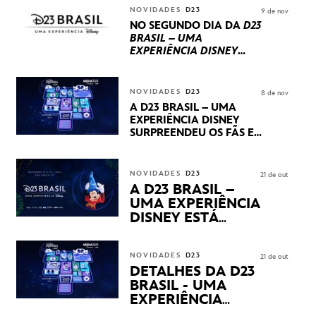
INTERNACIONAIS E
NOVIDADES
D23
9 de nov
PRODUÇÕES BRASILEIRAS
NO SEGUNDO DIA DA
D23
BRASIL – UMA
EXPERIÊNCIA DISNEY
LUCASFILM, 20TH
CENTURY E MARVEL
STUDIOS REVELARAM
NOVIDADES
D23
8 de nov
PRÉVIAS E NOVIDADES
A D23 BRASIL – UMA
DOS SEUS PRÓXIMOS
EXPERIÊNCIA DISNEY
LANÇAMENTOS
SURPREENDEU OS FÃS EM
SEU PRIMEIRO DIA COM
NOVIDADES,
APRESENTAÇÕES E
NOVIDADES
D23
21 de out
PRODUTOS EXCLUSIVOS
A D23 BRASIL –
NO TRANSAMÉRICA EXPO
UMA EXPERIÊNCIA
CENTER EM SÃO PAULO
DISNEY ESTÁ
CHEGANDO
NOVIDADES
D23
21 de out
DETALHES DA D23
BRASIL - UMA
EXPERIÊNCIA
DISNEY