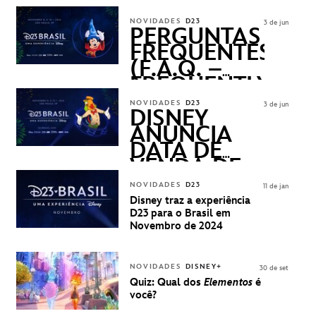
REVELADOS
NOVIDADES
D23
3 de jun
PERGUNTAS
FREQUENTES
(F.A.Q. –
FREQUENTLY
ASKED
NOVIDADES
D23
3 de jun
QUESTIONS)
DISNEY
ANUNCIA
DATA DE
VENDA DE
INGRESSOS
NOVIDADES
D23
11 de jan
PARA A D23
Disney traz a experiência
BRASIL -
D23 para o Brasil em
UMA
Novembro de 2024
EXPERIÊNCIA
DISNEY
NOVIDADES
DISNEY+
30 de set
Quiz: Qual dos
Elementos
é
você?