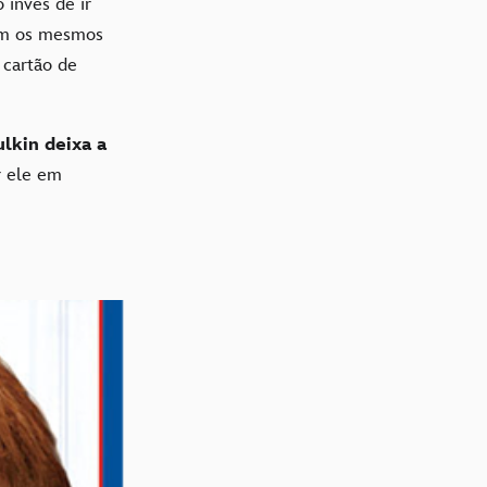
invés de ir
com os mesmos
 cartão de
lkin deixa a
r ele em