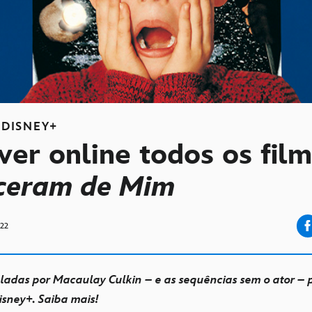
DISNEY+
er online todos os fil
ceram de Mim
022
eladas por Macaulay Culkin – e as sequências sem o ator –
isney+. Saiba mais!