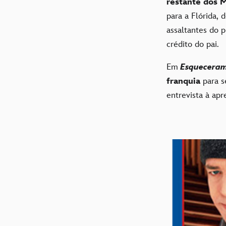
restante dos 
para a Flórida,
assaltantes do 
crédito do pai.
Em
Esqueceram
franquia
para s
entrevista à ap