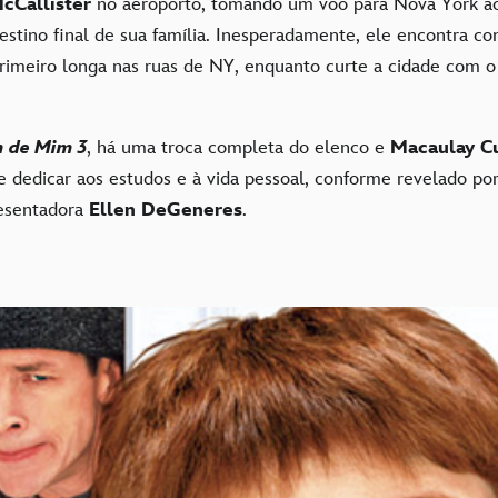
McCallister
no aeroporto, tomando um voo para Nova York ao 
 destino final de sua família. Inesperadamente, ele encontra 
primeiro longa nas ruas de NY, enquanto curte a cidade com o
 de Mim 3
, há uma troca completa do elenco e
Macaulay Cu
e dedicar aos estudos e à vida pessoal, conforme revelado po
resentadora
Ellen DeGeneres
.