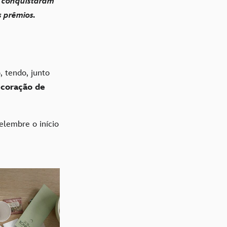
e conquistaram
s prêmios.
 tendo, junto
coração de
elembre o início