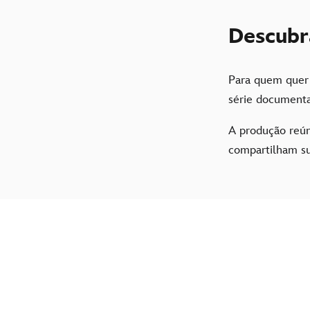
Descubra
Para quem quer 
série document
A produção reún
compartilham s