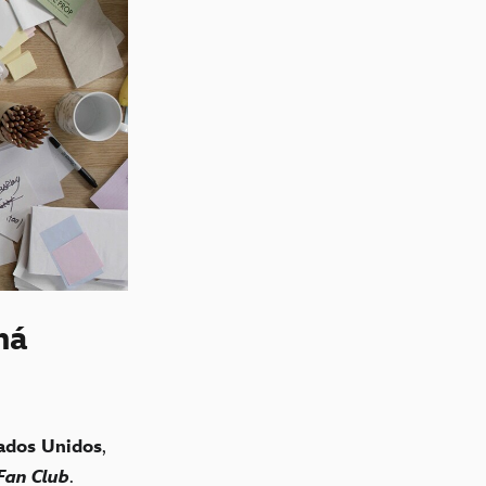
há
ados Unidos
,
 Fan Club
.