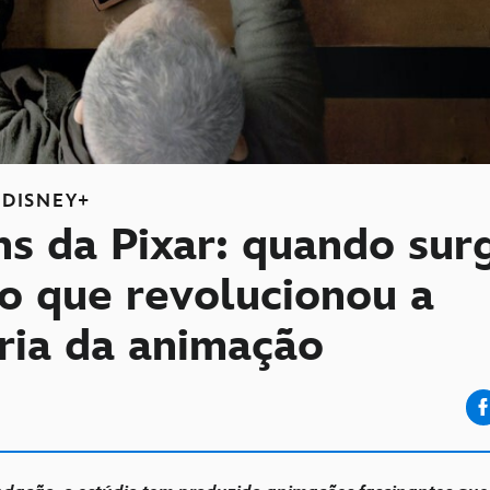
DISNEY+
s da Pixar: quando surg
io que revolucionou a
tria da animação