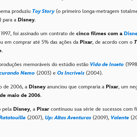
inema produziu
Toy Story
(o primeiro longa-metragem totalm
) para a
Disney
.
 1997, foi assinado um contrato de
cinco filmes com a
Disn
ou em comprar até 5% das ações da
Pixar
, de acordo com o
T
b
.
 produções memoráveis do estúdio estão
Vida de Inseto
(1998
curando Nemo
(2003) e
Os Incríveis
(2004).
o de 2006, a
Disney
anunciou que compraria a
Pixar
, um neg
 de maio de 2006
.
o pela
Disney
, a
Pixar
continuou sua série de sucessos com 
Ratatouille
(2007),
Up: Altas Aventuras
(2009),
Valente
(20