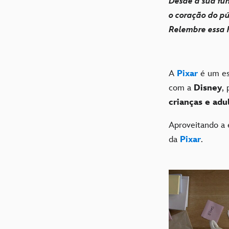
Desde a sua fu
o coração do pú
Relembre essa h
A
Pixar
é um es
com a
Disney
,
crianças e adu
Aproveitando a 
da
Pixar
.