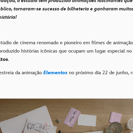
ndação, o estúdio tem produzido animações fascinantes qu
blico, tornaram-se sucesso de bilheteria e ganharam muito
istória!
túdio de cinema renomado e pioneiro em filmes de animação,
 produzido histórias icônicas que ocupam um lugar especial no
ltos
.
estreia da animação
Elementos
no próximo dia 22 de junho, r