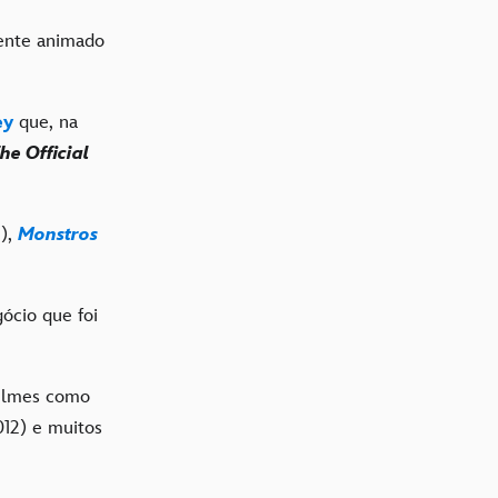
ente animado
ey
que, na
he Official
),
Monstros
ócio que foi
filmes como
12) e muitos