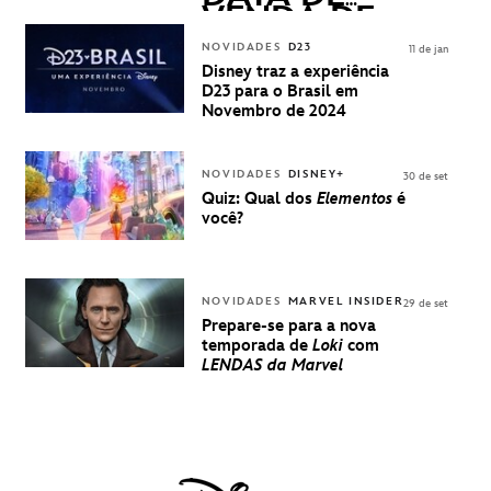
VENDA DE
INGRESSOS
NOVIDADES
D23
11 de jan
PARA A D23
Disney traz a experiência
BRASIL -
D23 para o Brasil em
UMA
Novembro de 2024
EXPERIÊNCIA
DISNEY
NOVIDADES
DISNEY+
30 de set
Quiz: Qual dos
Elementos
é
você?
NOVIDADES
MARVEL INSIDER
29 de set
Prepare-se para a nova
temporada de
Loki
com
LENDAS da Marvel