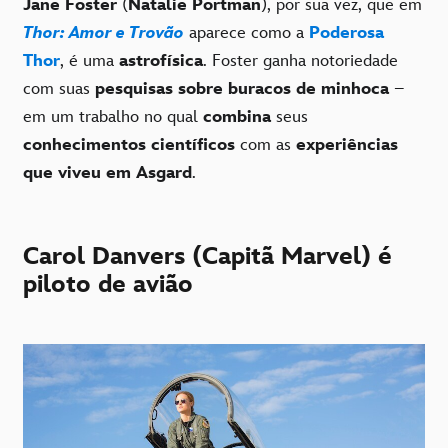
Jane Foster
(
Natalie Portman
), por sua vez, que em
Thor: Amor e Trovão
aparece como a
Poderosa
Thor
, é uma
astrofísica
. Foster ganha notoriedade
com suas
pesquisas sobre buracos de minhoca
–
em um trabalho no qual
combina
seus
conhecimentos científicos
com as
experiências
que viveu em Asgard
.
Carol Danvers (Capitã Marvel) é
piloto de avião