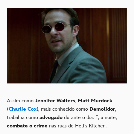
Assim como
Jennifer Walters
,
Matt Murdock
(
Charlie Cox
), mais conhecido como
Demolidor
,
trabalha como
advogado
durante o dia. E, à noite,
combate o crime
nas ruas de Hell's Kitchen.