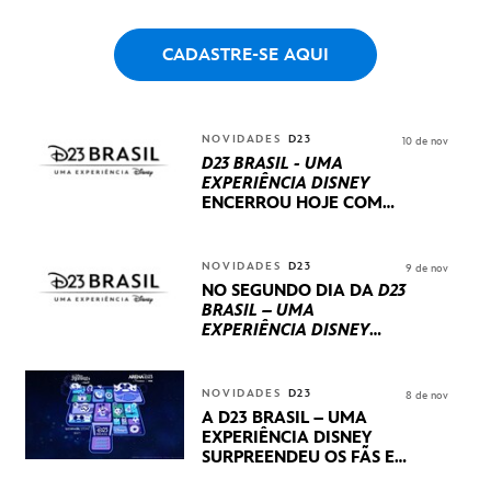
CADASTRE-SE AQUI
NOVIDADES
D23
10 de nov
D23 BRASIL - UMA
EXPERIÊNCIA DISNEY
ENCERROU HOJE
COM
UM TERCEIRO DIA
REPLETO DE NOVIDADES
INTERNACIONAIS E
NOVIDADES
D23
9 de nov
PRODUÇÕES BRASILEIRAS
NO SEGUNDO DIA DA
D23
BRASIL – UMA
EXPERIÊNCIA DISNEY
LUCASFILM, 20TH
CENTURY E MARVEL
STUDIOS REVELARAM
NOVIDADES
D23
8 de nov
PRÉVIAS E NOVIDADES
A D23 BRASIL – UMA
DOS SEUS PRÓXIMOS
EXPERIÊNCIA DISNEY
LANÇAMENTOS
SURPREENDEU OS FÃS EM
SEU PRIMEIRO DIA COM