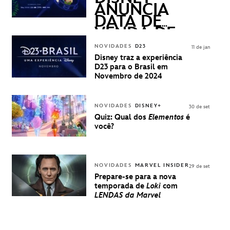
ANUNCIA
DATA DE
VENDA DE
INGRESSOS
NOVIDADES
D23
11 de jan
PARA A D23
Disney traz a experiência
BRASIL -
D23 para o Brasil em
UMA
Novembro de 2024
EXPERIÊNCIA
DISNEY
NOVIDADES
DISNEY+
30 de set
Quiz: Qual dos
Elementos
é
você?
NOVIDADES
MARVEL INSIDER
29 de set
Prepare-se para a nova
temporada de
Loki
com
LENDAS da Marvel