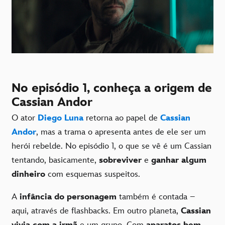
No episódio 1, conheça a origem de
Cassian Andor
O ator
Diego Luna
retorna ao papel de
Cassian
Andor
, mas a trama o apresenta antes de ele ser um
herói rebelde. No episódio 1, o que se vê é um Cassian
tentando, basicamente,
sobreviver
e
ganhar algum
dinheiro
com esquemas suspeitos.
A
infância do personagem
também é contada –
aqui, através de flashbacks. Em outro planeta,
Cassian
vivia com a irmã
e um grupo. Com
aparatos bem