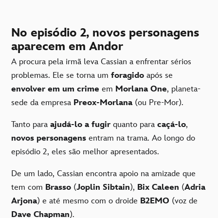
No episódio 2, novos personagens
aparecem em Andor
A procura pela irmã leva Cassian a enfrentar sérios
problemas. Ele se torna um
foragido
após se
envolver em um crime
em
Morlana One
, planeta-
sede da empresa
Preox-Morlana
(ou Pre-Mor).
Tanto para
ajudá-lo a fugir
quanto para
caçá-lo
,
novos personagens
entram na trama. Ao longo do
episódio 2, eles são melhor apresentados.
De um lado, Cassian encontra apoio na amizade que
tem com
Brasso
(
Joplin Sibtain
),
Bix Caleen
(
Adria
Arjona
) e até mesmo com o droide
B2EMO
(voz de
Dave Chapman
).