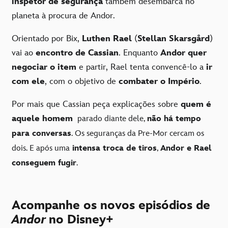
inspetor de segurança
também desembarca no
planeta à procura de Andor.
Orientado por Bix,
Luthen Rael
(
Stellan Skarsgård
)
vai ao
encontro de Cassian
. Enquanto
Andor quer
negociar o item
e partir, Rael tenta convencê-lo a
ir
com ele
, com o objetivo de
combater o Império
.
Por mais que Cassian peça explicações sobre
quem é
aquele homem
parado diante dele,
não há tempo
para conversas
. Os seguranças da Pre-Mor cercam os
dois. E após uma
intensa troca de tiros
,
Andor e Rael
conseguem fugir
.
Acompanhe os novos episódios de
Andor
no Disney+