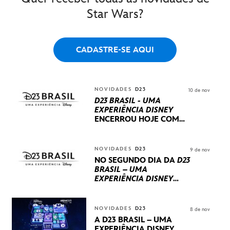
Star Wars?
CADASTRE-SE AQUI
NOVIDADES
D23
10 de nov
D23 BRASIL - UMA
EXPERIÊNCIA DISNEY
ENCERROU HOJE
COM
UM TERCEIRO DIA
REPLETO DE NOVIDADES
INTERNACIONAIS E
NOVIDADES
D23
9 de nov
PRODUÇÕES BRASILEIRAS
NO SEGUNDO DIA DA
D23
BRASIL – UMA
EXPERIÊNCIA DISNEY
LUCASFILM, 20TH
CENTURY E MARVEL
STUDIOS REVELARAM
NOVIDADES
D23
8 de nov
PRÉVIAS E NOVIDADES
A D23 BRASIL – UMA
DOS SEUS PRÓXIMOS
EXPERIÊNCIA DISNEY