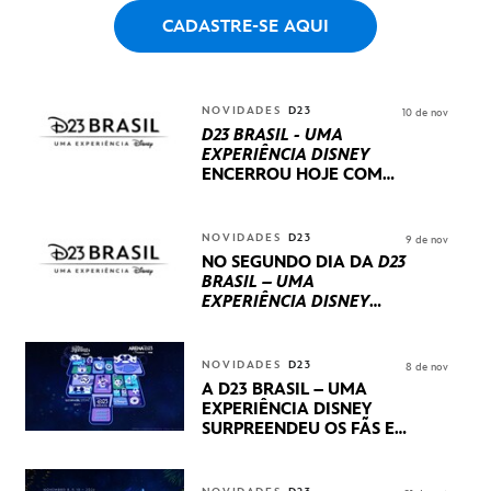
CADASTRE-SE AQUI
NOVIDADES
D23
10 de nov
D23 BRASIL - UMA
EXPERIÊNCIA DISNEY
ENCERROU HOJE
COM
UM TERCEIRO DIA
REPLETO DE NOVIDADES
INTERNACIONAIS E
NOVIDADES
D23
9 de nov
PRODUÇÕES BRASILEIRAS
NO SEGUNDO DIA DA
D23
BRASIL – UMA
EXPERIÊNCIA DISNEY
LUCASFILM, 20TH
CENTURY E MARVEL
STUDIOS REVELARAM
NOVIDADES
D23
8 de nov
PRÉVIAS E NOVIDADES
A D23 BRASIL – UMA
DOS SEUS PRÓXIMOS
EXPERIÊNCIA DISNEY
LANÇAMENTOS
SURPREENDEU OS FÃS EM
SEU PRIMEIRO DIA COM
NOVIDADES,
APRESENTAÇÕES E