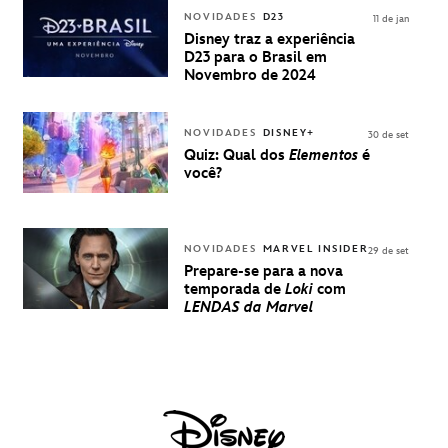
INGRESSOS
NOVIDADES
D23
11 de jan
PARA A D23
Disney traz a experiência
BRASIL -
D23 para o Brasil em
UMA
Novembro de 2024
EXPERIÊNCIA
DISNEY
NOVIDADES
DISNEY+
30 de set
Quiz: Qual dos
Elementos
é
você?
NOVIDADES
MARVEL INSIDER
29 de set
Prepare-se para a nova
temporada de
Loki
com
LENDAS da Marvel