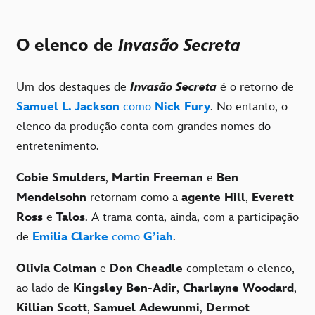
O elenco de
Invasão Secreta
Um dos destaques de
Invasão Secreta
é o retorno de
Samuel L. Jackson
como
Nick Fury
. No entanto, o
elenco da produção conta com grandes nomes do
entretenimento.
Cobie Smulders
,
Martin Freeman
e
Ben
Mendelsohn
retornam como a
agente Hill
,
Everett
Ross
e
Talos
. A trama conta, ainda, com a participação
de
Emilia Clarke
como
G’iah
.
Olivia Colman
e
Don Cheadle
completam o elenco,
ao lado de
Kingsley Ben-Adir
,
Charlayne Woodard
,
Killian Scott
,
Samuel Adewunmi
,
Dermot