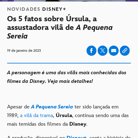
NOVIDADES
DISNEY+
Os 5 fatos sobre Úrsula, a
assustadora vilã de
A Pequena
Sereia
19 de janeiro de 2023
A personagem é uma das vilãs mais conhecidas dos
filmes da Disney. Veja mais detalhes!
Apesar de
A Pequena Sereia
ter sido lançada em
1989,
a vilã da trama
,
Úrsula
, continua sendo uma das
mais temidas dos filmes da
Disney
.
A produção, disponível no
Disney+
, conta a história de