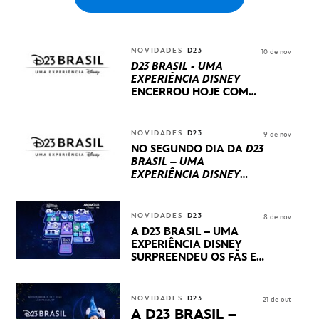
NOVIDADES
D23
10 de nov
D23 BRASIL - UMA
EXPERIÊNCIA DISNEY
ENCERROU HOJE
COM
UM TERCEIRO DIA
REPLETO DE NOVIDADES
INTERNACIONAIS E
NOVIDADES
D23
9 de nov
PRODUÇÕES BRASILEIRAS
NO SEGUNDO DIA DA
D23
BRASIL – UMA
EXPERIÊNCIA DISNEY
LUCASFILM, 20TH
CENTURY E MARVEL
STUDIOS REVELARAM
NOVIDADES
D23
8 de nov
PRÉVIAS E NOVIDADES
A D23 BRASIL – UMA
DOS SEUS PRÓXIMOS
EXPERIÊNCIA DISNEY
LANÇAMENTOS
SURPREENDEU OS FÃS EM
SEU PRIMEIRO DIA COM
NOVIDADES,
APRESENTAÇÕES E
NOVIDADES
D23
21 de out
PRODUTOS EXCLUSIVOS
A D23 BRASIL –