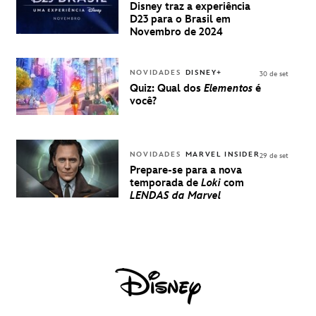
PARA A D23
Disney traz a experiência
BRASIL -
D23 para o Brasil em
UMA
Novembro de 2024
EXPERIÊNCIA
DISNEY
NOVIDADES
DISNEY+
30 de set
Quiz: Qual dos
Elementos
é
você?
NOVIDADES
MARVEL INSIDER
29 de set
Prepare-se para a nova
temporada de
Loki
com
LENDAS da Marvel