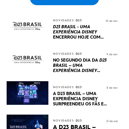
NOVIDADES
D23
10 de nov
D23 BRASIL - UMA
EXPERIÊNCIA DISNEY
ENCERROU HOJE
COM
UM TERCEIRO DIA
REPLETO DE NOVIDADES
INTERNACIONAIS E
NOVIDADES
D23
9 de nov
PRODUÇÕES BRASILEIRAS
NO SEGUNDO DIA DA
D23
BRASIL – UMA
EXPERIÊNCIA DISNEY
LUCASFILM, 20TH
CENTURY E MARVEL
STUDIOS REVELARAM
NOVIDADES
D23
8 de nov
PRÉVIAS E NOVIDADES
A D23 BRASIL – UMA
DOS SEUS PRÓXIMOS
EXPERIÊNCIA DISNEY
LANÇAMENTOS
SURPREENDEU OS FÃS EM
SEU PRIMEIRO DIA COM
NOVIDADES,
APRESENTAÇÕES E
NOVIDADES
D23
21 de out
PRODUTOS EXCLUSIVOS
A D23 BRASIL –