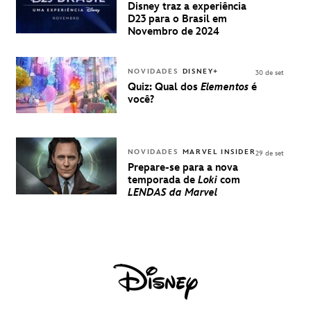
PARA A D23
Disney traz a experiência
BRASIL -
D23 para o Brasil em
UMA
Novembro de 2024
EXPERIÊNCIA
DISNEY
NOVIDADES
DISNEY+
30 de set
Quiz: Qual dos
Elementos
é
você?
NOVIDADES
MARVEL INSIDER
29 de set
Prepare-se para a nova
temporada de
Loki
com
LENDAS da Marvel