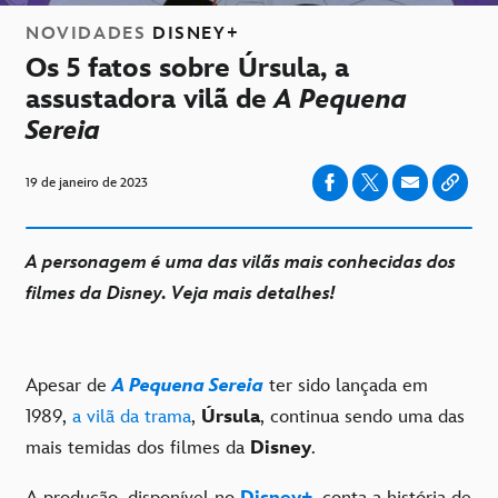
NOVIDADES
DISNEY+
Os 5 fatos sobre Úrsula, a
assustadora vilã de
A Pequena
Sereia
19 de janeiro de 2023
A personagem é uma das vilãs mais conhecidas dos
filmes da Disney. Veja mais detalhes!
Apesar de
A Pequena Sereia
ter sido lançada em
1989,
a vilã da trama
,
Úrsula
, continua sendo uma das
mais temidas dos filmes da
Disney
.
A produção, disponível no
Disney+
, conta a história de