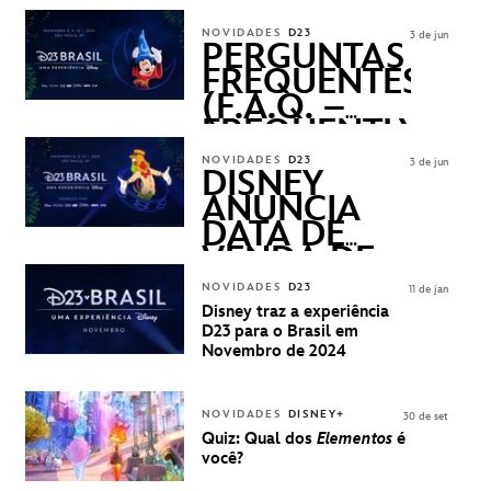
REVELADOS
NOVIDADES
D23
3 de jun
PERGUNTAS
FREQUENTES
(F.A.Q. –
FREQUENTLY
ASKED
NOVIDADES
D23
3 de jun
QUESTIONS)
DISNEY
ANUNCIA
DATA DE
VENDA DE
INGRESSOS
NOVIDADES
D23
11 de jan
PARA A D23
Disney traz a experiência
BRASIL -
D23 para o Brasil em
UMA
Novembro de 2024
EXPERIÊNCIA
DISNEY
NOVIDADES
DISNEY+
30 de set
Quiz: Qual dos
Elementos
é
você?