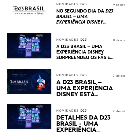
INTERNACIONAIS E
NOVIDADES
D23
9 de nov
PRODUÇÕES BRASILEIRAS
NO SEGUNDO DIA DA
D23
BRASIL – UMA
EXPERIÊNCIA DISNEY
LUCASFILM, 20TH
CENTURY E MARVEL
STUDIOS REVELARAM
NOVIDADES
D23
8 de nov
PRÉVIAS E NOVIDADES
A D23 BRASIL – UMA
DOS SEUS PRÓXIMOS
EXPERIÊNCIA DISNEY
LANÇAMENTOS
SURPREENDEU OS FÃS EM
SEU PRIMEIRO DIA COM
NOVIDADES,
APRESENTAÇÕES E
NOVIDADES
D23
21 de out
PRODUTOS EXCLUSIVOS
A D23 BRASIL –
NO TRANSAMÉRICA EXPO
UMA EXPERIÊNCIA
CENTER EM SÃO PAULO
DISNEY ESTÁ
CHEGANDO
NOVIDADES
D23
21 de out
DETALHES DA D23
BRASIL - UMA
EXPERIÊNCIA
DISNEY