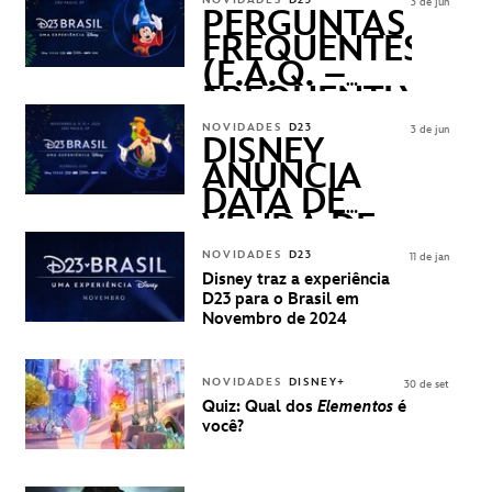
NOVIDADES
D23
3 de jun
PERGUNTAS
FREQUENTES
(F.A.Q. –
FREQUENTLY
ASKED
NOVIDADES
D23
3 de jun
QUESTIONS)
DISNEY
ANUNCIA
DATA DE
VENDA DE
INGRESSOS
NOVIDADES
D23
11 de jan
PARA A D23
Disney traz a experiência
BRASIL -
D23 para o Brasil em
UMA
Novembro de 2024
EXPERIÊNCIA
DISNEY
NOVIDADES
DISNEY+
30 de set
Quiz: Qual dos
Elementos
é
você?