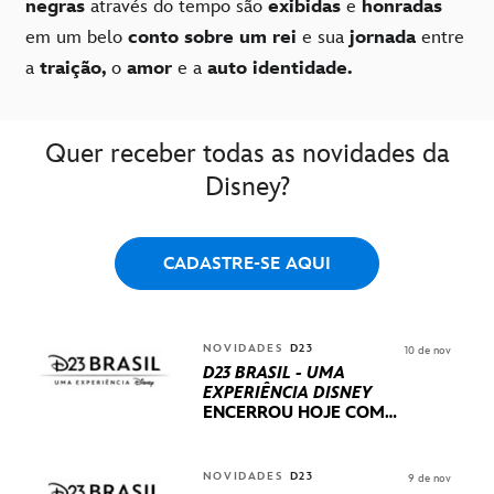
negras
através do tempo são
exibidas
e
honradas
em um belo
conto sobre um rei
e sua
jornada
entre
a
traição,
o
amor
e a
auto identidade.
Quer receber todas as novidades da
Disney?
CADASTRE-SE AQUI
NOVIDADES
D23
10 de nov
D23 BRASIL - UMA
EXPERIÊNCIA DISNEY
ENCERROU HOJE
COM
UM TERCEIRO DIA
REPLETO DE NOVIDADES
INTERNACIONAIS E
NOVIDADES
D23
9 de nov
PRODUÇÕES BRASILEIRAS