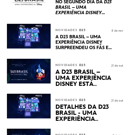
NO SEGUNDO DIA DA
D23
BRASIL – UMA
EXPERIÊNCIA DISNEY
LUCASFILM, 20TH
CENTURY E MARVEL
STUDIOS REVELARAM
NOVIDADES
D23
8 de nov
PRÉVIAS E NOVIDADES
A D23 BRASIL – UMA
DOS SEUS PRÓXIMOS
EXPERIÊNCIA DISNEY
LANÇAMENTOS
SURPREENDEU OS FÃS EM
SEU PRIMEIRO DIA COM
NOVIDADES,
APRESENTAÇÕES E
NOVIDADES
D23
21 de out
PRODUTOS EXCLUSIVOS
A D23 BRASIL –
NO TRANSAMÉRICA EXPO
UMA EXPERIÊNCIA
CENTER EM SÃO PAULO
DISNEY ESTÁ
CHEGANDO
NOVIDADES
D23
21 de out
DETALHES DA D23
BRASIL - UMA
EXPERIÊNCIA
DISNEY
REVELADOS