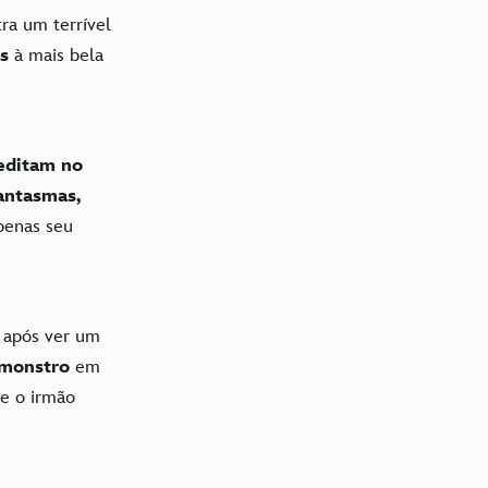
ra um terrível
s
à mais bela
editam no
antasmas,
penas seu
 após ver um
monstro
em
e o irmão