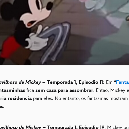
vilhoso de Mickey
– Temporada 1, Episódio 11:
Em “
Fanta
ntasminhas
fica
sem casa para assombrar
. Então, Mickey 
ria residência
para eles. No entanto, os fantasmas mostram
s.
vilhoso de Mickey
– Temporada 1, Episódio 19
: Mickey qu