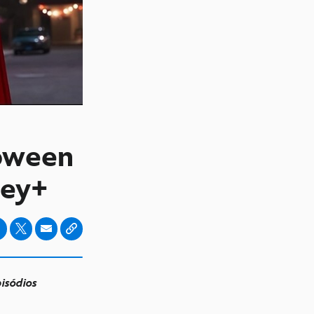
loween
ney+
isódios