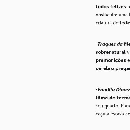
todos felizes
n
obstáculo: uma
criatura de toda
-
Truques da M
sobrenatural
v
premonições
e
cérebro prega
-
Família Dinos
filme de terro
seu quarto. Par
caçula estava ce