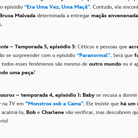
o episódio
“Era Uma Vez, Uma Maçã”
. Contudo, ele encont
Bruxa Malvada
determinada a entregar
maçãs envenenada
s.
ente
– Temporada 5, episódio 5
: Céticos e pessoas que
acr
ão se surpreender com o episódio
“Paranormal”.
Será que
f
 todos esses fenômenos são mesmo de
outro mundo
ou é a
ndo uma peça
?
sauros
– temporada 4, episódio 1: Baby
se recusa a dormir
r
na TV em
"Monstros sob a Cama”
. Ele insiste que
há um 
a acalmá-lo,
Bob
e
Charlene
vão verificar, mas descobrem qu
rto!