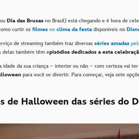
ou
Dia das Bruxas
no Brasil) está chegando e é hora de celeb
como curtir os
filmes
no
clima da festa
disponíveis no
Disn
erviço de streaming também traz diversas
séries amadas
pel
as delas também têm e
pisódios dedicados a esta celebraç
 idade da sua criança – interior ou não – com certeza vai te
alloween
para você se divertir. Para começar, veja sete opçõe
s de Halloween das séries do D