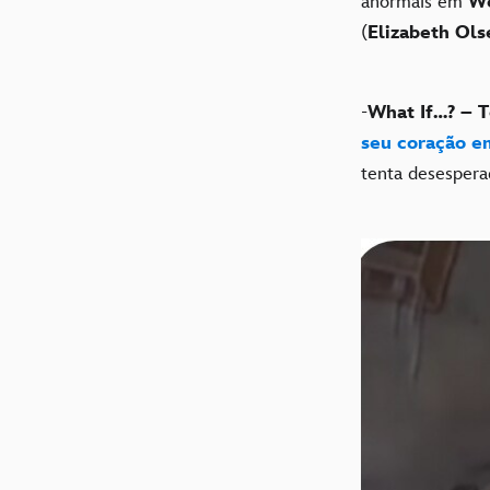
anormais em
We
(
Elizabeth Ols
-
What If…? – T
seu coração e
tenta desesper