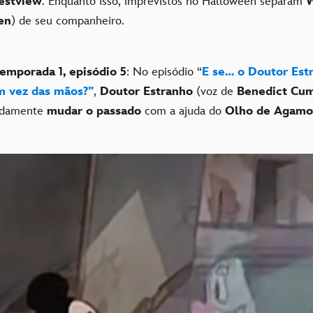
stview
. Enquanto isso, imprevistos no Halloween separam
en
) de seu companheiro.
emporada 1, episódio 5
: No episódio “
E se… o Doutor Est
m vez das mãos?”
,
Doutor Estranho
(voz de
Benedict Cu
adamente
mudar o passado
com a ajuda do
Olho de Agamot