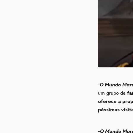
-
O Mundo Mara
um grupo de
fa
oferece a próp
péssimas visita
-
O Mundo Mara