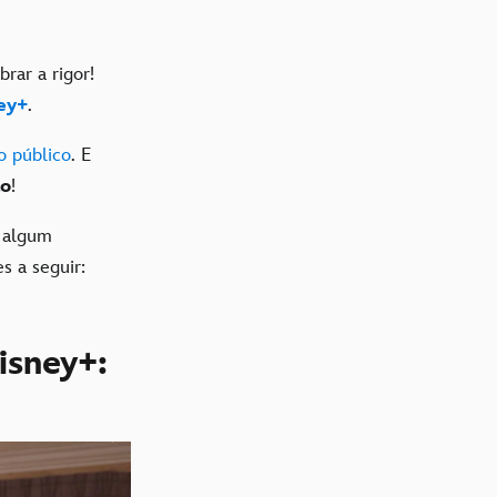
rar a rigor!
ey+
.
o público
. E
ão
!
r algum
s a seguir:
isney+: