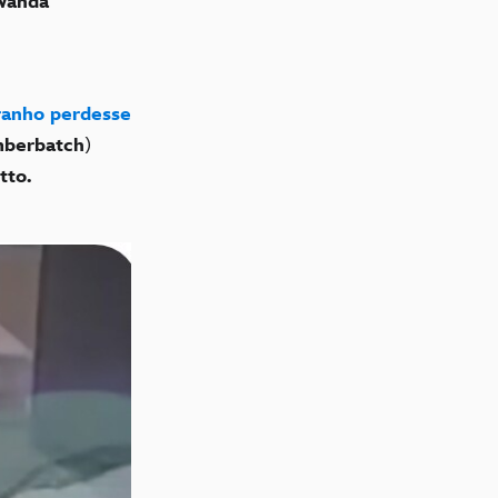
Wanda
ranho perdesse
mberbatch
)
to.