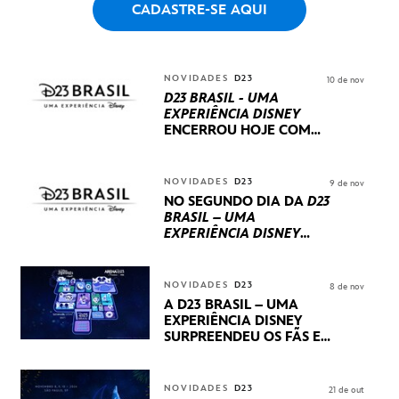
CADASTRE-SE AQUI
NOVIDADES
D23
10 de nov
D23 BRASIL - UMA
EXPERIÊNCIA DISNEY
ENCERROU HOJE
COM
UM TERCEIRO DIA
REPLETO DE NOVIDADES
INTERNACIONAIS E
NOVIDADES
D23
9 de nov
PRODUÇÕES BRASILEIRAS
NO SEGUNDO DIA DA
D23
BRASIL – UMA
EXPERIÊNCIA DISNEY
LUCASFILM, 20TH
CENTURY E MARVEL
STUDIOS REVELARAM
NOVIDADES
D23
8 de nov
PRÉVIAS E NOVIDADES
A D23 BRASIL – UMA
DOS SEUS PRÓXIMOS
EXPERIÊNCIA DISNEY
LANÇAMENTOS
SURPREENDEU OS FÃS EM
SEU PRIMEIRO DIA COM
NOVIDADES,
APRESENTAÇÕES E
NOVIDADES
D23
21 de out