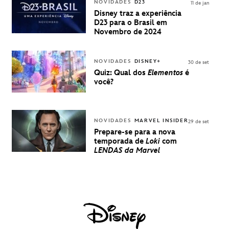
INGRESSOS
NOVIDADES
D23
11 de jan
PARA A D23
Disney traz a experiência
BRASIL -
D23 para o Brasil em
UMA
Novembro de 2024
EXPERIÊNCIA
DISNEY
NOVIDADES
DISNEY+
30 de set
Quiz: Qual dos
Elementos
é
você?
NOVIDADES
MARVEL INSIDER
29 de set
Prepare-se para a nova
temporada de
Loki
com
LENDAS da Marvel