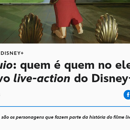
DISNEY+
uio
: quem é quem no el
vo
live-action
do Disney
2
ão os personagens que fazem parte da história do filme li