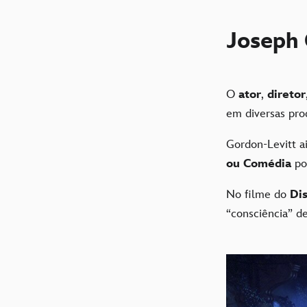
Joseph 
O
ator
,
diretor
em diversas pro
Gordon-Levitt a
ou Comédia
po
No filme do
Di
“consciência” d