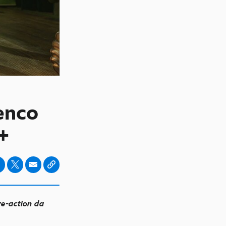
enco
+
ve-action da