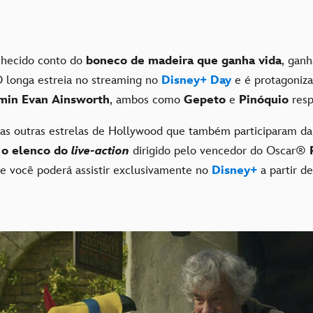
nhecido conto do
boneco de madeira que ganha vida
, ganh
O longa estreia no streaming no
Disney+ Day
e é protagoniz
min Evan Ainsworth
, ambos como
Gepeto
e
Pinóquio
res
as outras estrelas de Hollywood que também participaram da
r
o elenco do
live-action
dirigido pelo vencedor do Oscar®
ue você poderá assistir exclusivamente no
Disney+
a partir d