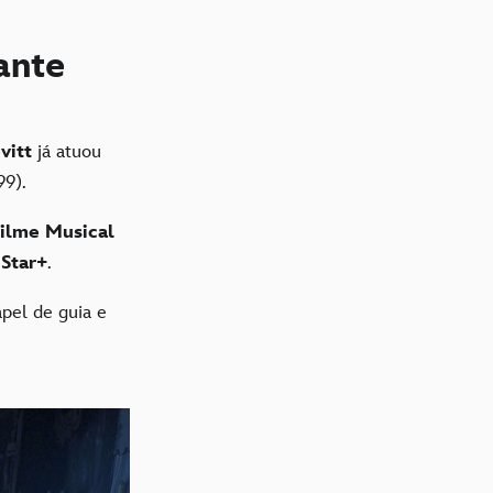
ante
vitt
já atuou
99).
ilme Musical
o
Star+
.
pel de guia e