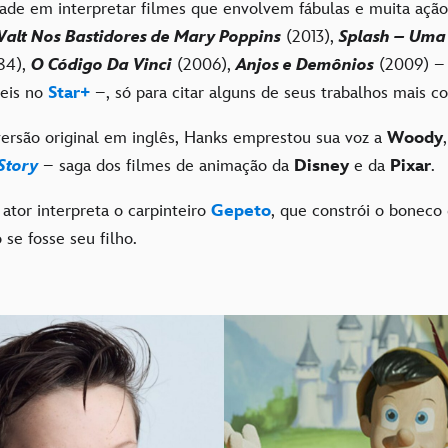
dade em interpretar filmes que envolvem fábulas e muita açã
alt Nos Bastidores de Mary Poppins
(2013),
Splash – Uma
84),
O Código Da Vinci
(2006),
Anjos e Demônios
(2009) – 
veis no
Star+
–, só para citar alguns de seus trabalhos mais c
versão original em inglês, Hanks emprestou sua voz a
Woody
Story
– saga dos filmes de animação da
Disney
e da
Pixar
.
o ator interpreta o carpinteiro
Gepeto
, que constrói o boneco
se fosse seu filho.