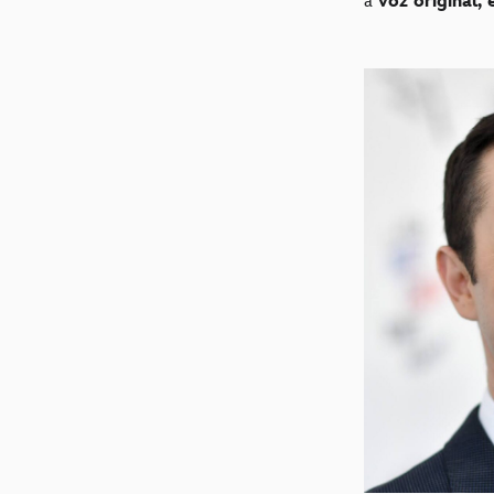
a
voz original, 