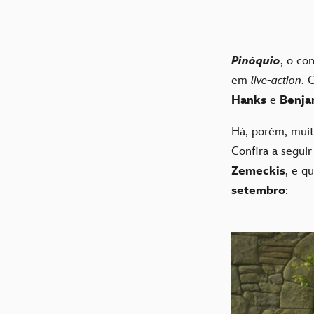
Pinóquio
, o co
em
live-action
. 
Hanks
e
Benja
Há, porém, muit
Confira a segui
Zemeckis
, e q
setembro
: