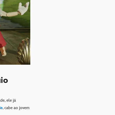
io
de, ele já
io
, cabe ao jovem