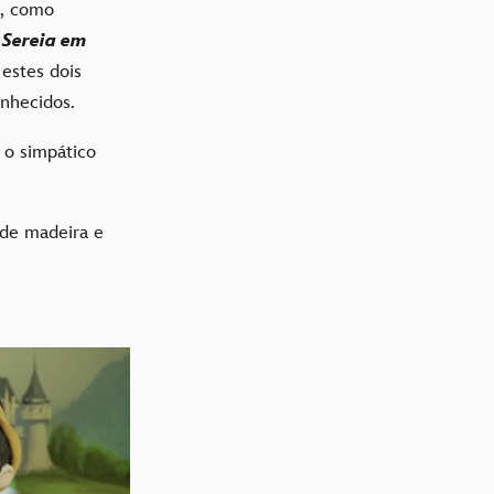
o, como
 Sereia em
estes dois
onhecidos.
, o simpático
 de madeira e