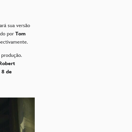
ará sua versão
ado por
Tom
pectivamente.
 produção.
Robert
e
8 de