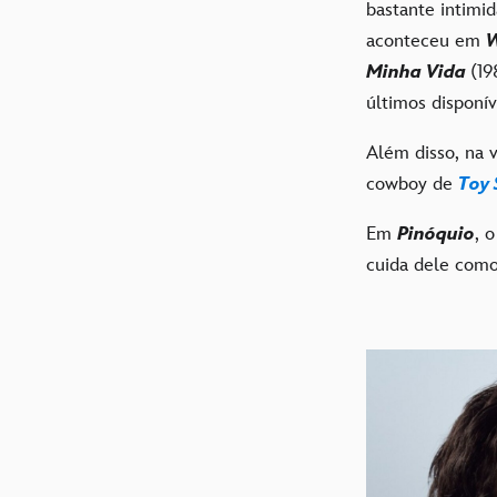
bastante intimi
aconteceu em
W
Minha Vida
(19
últimos disponí
Além disso, na 
cowboy de
Toy 
Em
Pinóquio
, 
cuida dele como 