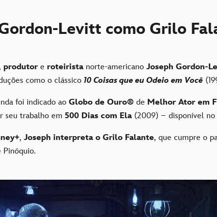
Gordon-Levitt como Grilo Fal
,
produtor
e
roteirista
norte-americano
Joseph Gordon-Le
duções como o clássico
10 Coisas que eu Odeio em Você
(19
inda foi indicado ao
Globo de Ouro®
de
Melhor Ator em F
r seu trabalho em
500 Dias com Ela
(2009) – disponível n
sney+
,
Joseph interpreta o Grilo Falante
, que cumpre o pa
e Pinóquio.