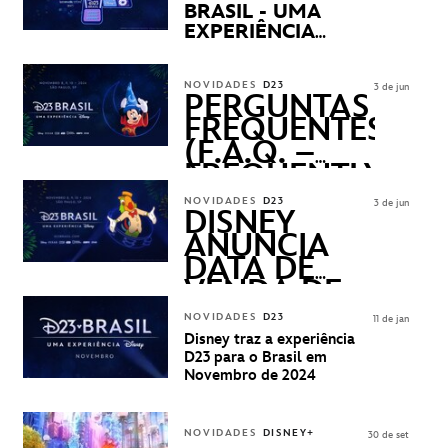
BRASIL - UMA
EXPERIÊNCIA
DISNEY
REVELADOS
NOVIDADES
D23
3 de jun
PERGUNTAS
FREQUENTES
(F.A.Q. –
FREQUENTLY
ASKED
NOVIDADES
D23
3 de jun
QUESTIONS)
DISNEY
ANUNCIA
DATA DE
VENDA DE
INGRESSOS
NOVIDADES
D23
11 de jan
PARA A D23
Disney traz a experiência
BRASIL -
D23 para o Brasil em
UMA
Novembro de 2024
EXPERIÊNCIA
DISNEY
NOVIDADES
DISNEY+
30 de set