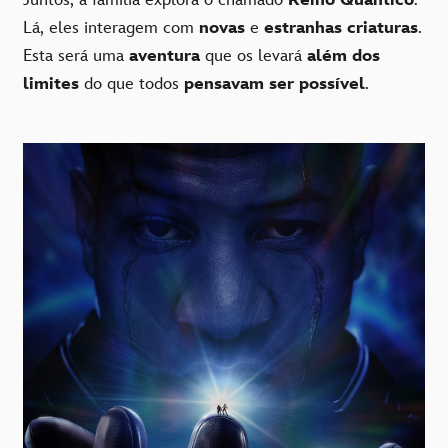
Lá, eles interagem com
novas
e
estranhas criaturas
.
Esta será uma
aventura
que os levará
além dos
limites
do que todos
pensavam ser possível
.