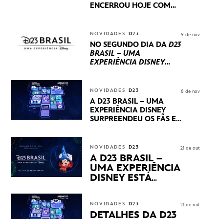
ENCERROU HOJE
COM
UM TERCEIRO DIA
REPLETO DE NOVIDADES
INTERNACIONAIS E
NOVIDADES
D23
9 de nov
PRODUÇÕES BRASILEIRAS
NO SEGUNDO DIA DA
D23
BRASIL – UMA
EXPERIÊNCIA DISNEY
LUCASFILM, 20TH
CENTURY E MARVEL
STUDIOS REVELARAM
NOVIDADES
D23
8 de nov
PRÉVIAS E NOVIDADES
A D23 BRASIL – UMA
DOS SEUS PRÓXIMOS
EXPERIÊNCIA DISNEY
LANÇAMENTOS
SURPREENDEU OS FÃS EM
SEU PRIMEIRO DIA COM
NOVIDADES,
APRESENTAÇÕES E
NOVIDADES
D23
21 de out
PRODUTOS EXCLUSIVOS
A D23 BRASIL –
NO TRANSAMÉRICA EXPO
UMA EXPERIÊNCIA
CENTER EM SÃO PAULO
DISNEY ESTÁ
CHEGANDO
NOVIDADES
D23
21 de out
DETALHES DA D23