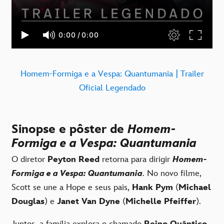
Homem-Formiga e a Vespa: Quantumania | Trailer
Oficial Legendado
Sinopse e pôster de
Homem-
Formiga e a Vespa: Quantumania
O diretor
Peyton Reed
retorna para dirigir
Homem-
Formiga e a Vespa: Quantumania
. No novo filme,
Scott se une a Hope e seus pais,
Hank Pym
(
Michael
Douglas
) e
Janet Van Dyne
(
Michelle Pfeiffer
).
Juntos, a família explora o chamado
Reino Quântico
.