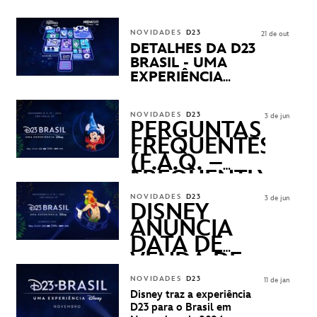
CHEGANDO
NOVIDADES
D23
21 de out
DETALHES DA D23
BRASIL - UMA
EXPERIÊNCIA
DISNEY
REVELADOS
NOVIDADES
D23
3 de jun
PERGUNTAS
FREQUENTES
(F.A.Q. –
FREQUENTLY
ASKED
NOVIDADES
D23
3 de jun
QUESTIONS)
DISNEY
ANUNCIA
DATA DE
VENDA DE
INGRESSOS
NOVIDADES
D23
11 de jan
PARA A D23
Disney traz a experiência
BRASIL -
D23 para o Brasil em