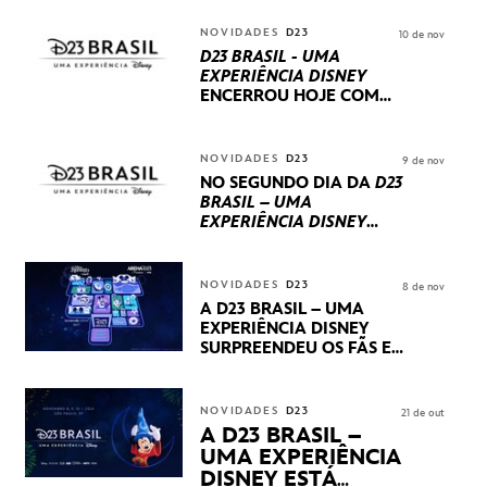
NOVIDADES
D23
10 de nov
D23 BRASIL - UMA
EXPERIÊNCIA DISNEY
ENCERROU HOJE
COM
UM TERCEIRO DIA
REPLETO DE NOVIDADES
INTERNACIONAIS E
NOVIDADES
D23
9 de nov
PRODUÇÕES BRASILEIRAS
NO SEGUNDO DIA DA
D23
BRASIL – UMA
EXPERIÊNCIA DISNEY
LUCASFILM, 20TH
CENTURY E MARVEL
STUDIOS REVELARAM
NOVIDADES
D23
8 de nov
PRÉVIAS E NOVIDADES
A D23 BRASIL – UMA
DOS SEUS PRÓXIMOS
EXPERIÊNCIA DISNEY
LANÇAMENTOS
SURPREENDEU OS FÃS EM
SEU PRIMEIRO DIA COM
NOVIDADES,
APRESENTAÇÕES E
NOVIDADES
D23
21 de out
PRODUTOS EXCLUSIVOS
A D23 BRASIL –
NO TRANSAMÉRICA EXPO
UMA EXPERIÊNCIA
CENTER EM SÃO PAULO
DISNEY ESTÁ