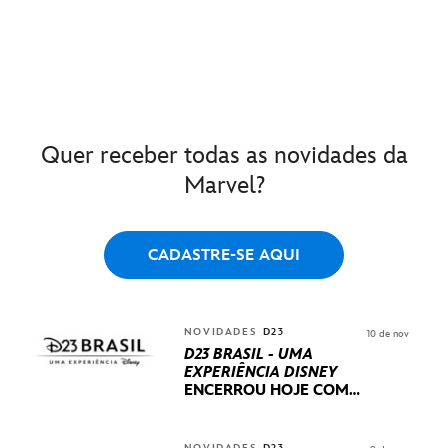
Quer receber todas as novidades da
Marvel?
CADASTRE-SE AQUI
NOVIDADES
D23
10 de nov
D23 BRASIL - UMA
EXPERIÊNCIA DISNEY
ENCERROU HOJE
COM
UM TERCEIRO DIA
REPLETO DE NOVIDADES
INTERNACIONAIS E