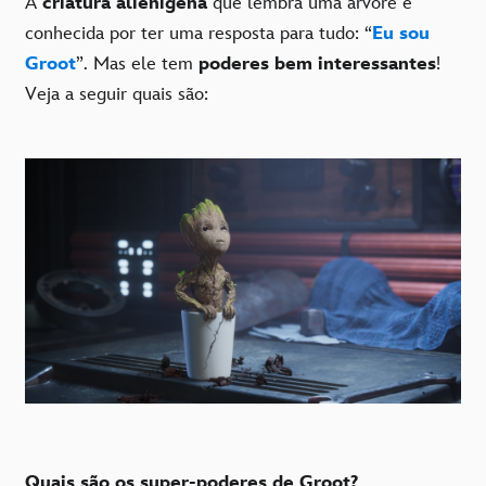
A
criatura alienígena
que lembra uma árvore é
conhecida por ter uma resposta para tudo: “
Eu sou
Groot
”. Mas ele tem
poderes bem interessantes
!
Veja a seguir quais são:
Quais são os super-poderes de Groot?