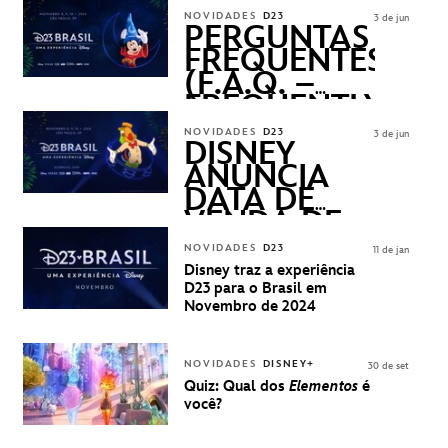
REVELADOS
NOVIDADES
D23
3 de jun
PERGUNTAS
FREQUENTES
(F.A.Q. –
FREQUENTLY
ASKED
NOVIDADES
D23
3 de jun
QUESTIONS)
DISNEY
ANUNCIA
DATA DE
VENDA DE
INGRESSOS
NOVIDADES
D23
11 de jan
PARA A D23
Disney traz a experiência
BRASIL -
D23 para o Brasil em
UMA
Novembro de 2024
EXPERIÊNCIA
DISNEY
NOVIDADES
DISNEY+
30 de set
Quiz: Qual dos
Elementos
é
você?