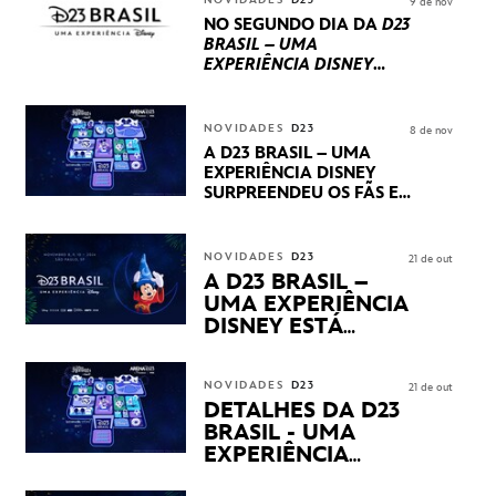
NOVIDADES
D23
9 de nov
PRODUÇÕES BRASILEIRAS
NO SEGUNDO DIA DA
D23
BRASIL – UMA
EXPERIÊNCIA DISNEY
LUCASFILM, 20TH
CENTURY E MARVEL
STUDIOS REVELARAM
NOVIDADES
D23
8 de nov
PRÉVIAS E NOVIDADES
A D23 BRASIL – UMA
DOS SEUS PRÓXIMOS
EXPERIÊNCIA DISNEY
LANÇAMENTOS
SURPREENDEU OS FÃS EM
SEU PRIMEIRO DIA COM
NOVIDADES,
APRESENTAÇÕES E
NOVIDADES
D23
21 de out
PRODUTOS EXCLUSIVOS
A D23 BRASIL –
NO TRANSAMÉRICA EXPO
UMA EXPERIÊNCIA
CENTER EM SÃO PAULO
DISNEY ESTÁ
CHEGANDO
NOVIDADES
D23
21 de out
DETALHES DA D23
BRASIL - UMA
EXPERIÊNCIA
DISNEY