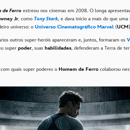
de Ferro
estreou nos cinemas em 2008. O longa apresenta
wney Jr
. como
Tony Stark
, e dava início a mais do que uma 
eiro universo: o
Universo Cinematográfico Marvel
(
UCM
)
vários outros super-heróis apareceram e, juntos, formaram os
V
eu super
poder
, suas
habilidades
, defenderam a Terra de ter
 com quais super poderes o
Homem de Ferro
colaborou nest