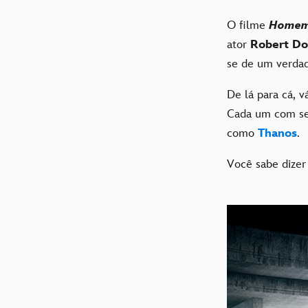
O filme
Homem 
ator
Robert Do
se de um verdad
De lá para cá, 
Cada um com s
como
Thanos
.
Você sabe dizer