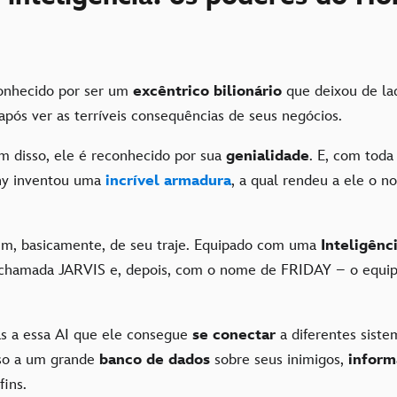
onhecido por ser um
excêntrico bilionário
que deixou de lad
após ver as terríveis consequências de seus negócios.
m disso, ele é reconhecido por sua
genialidade
. E, com toda
ony inventou uma
incrível armadura
, a qual rendeu a ele o 
êm, basicamente, de seu traje. Equipado com uma
Inteligênci
o chamada JARVIS e, depois, com o nome de FRIDAY – o equi
s a essa AI que ele consegue
se conectar
a diferentes sist
so a um grande
banco de dados
sobre seus inimigos,
inform
fins.