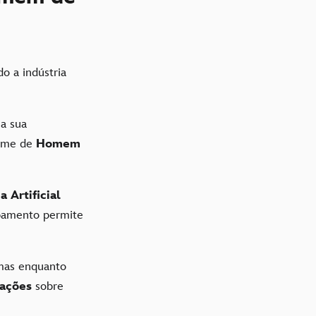
o a indústria
 a sua
nome de
Homem
a Artificial
pamento permite
emas enquanto
ações
sobre