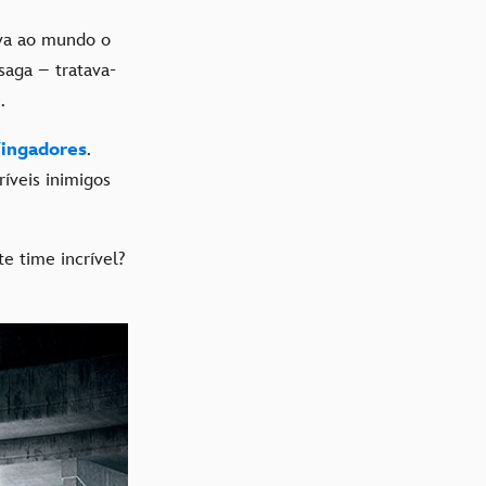
va ao mundo o
saga – tratava-
.
ingadores
.
ríveis inimigos
e time incrível?