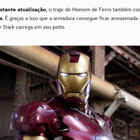
stante atualização
, o traje do Homem de Ferro também co
a
. É graças a isso que a armadura consegue ficar armazenada
 Stark carrega em seu peito.