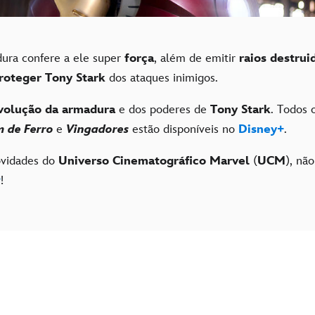
dura confere a ele super
força
, além de emitir
raios destru
roteger Tony Stark
dos ataques inimigos.
volução da armadura
e dos poderes de
Tony Stark
. Todos 
 de Ferro
e
Vingadores
estão disponíveis no
Disney+
.
ovidades do
Universo Cinematográfico Marvel
(
UCM
), não
r
!