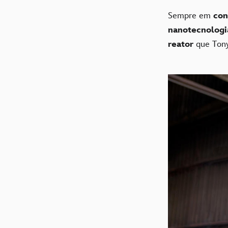
Sempre em
con
nanotecnologi
reator
que Tony