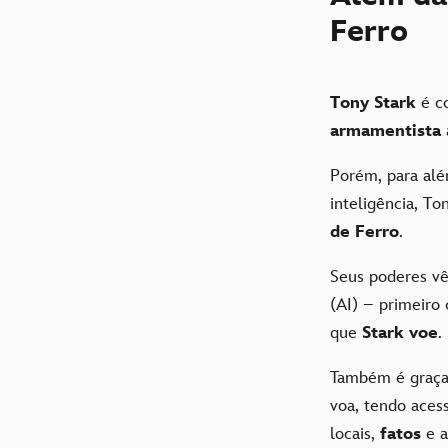
Ferro
Tony Stark
é c
armamentista
Porém, para alé
inteligência, T
de Ferro
.
Seus poderes v
(AI) – primeir
que
Stark voe
.
Também é graça
voa, tendo aces
locais,
fatos
e a