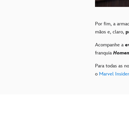
Por fim, a arma
mãos e, claro,
p
Acompanhe a
e
franquia
Homem
Para todas as n
o
Marvel Inside