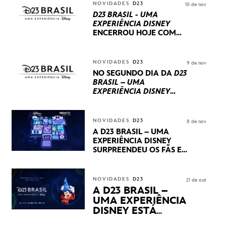
NOVIDADES
D23
10 de nov
D23 BRASIL - UMA
EXPERIÊNCIA DISNEY
ENCERROU HOJE
COM
UM TERCEIRO DIA
REPLETO DE NOVIDADES
INTERNACIONAIS E
NOVIDADES
D23
9 de nov
PRODUÇÕES BRASILEIRAS
NO SEGUNDO DIA DA
D23
BRASIL – UMA
EXPERIÊNCIA DISNEY
LUCASFILM, 20TH
CENTURY E MARVEL
STUDIOS REVELARAM
NOVIDADES
D23
8 de nov
PRÉVIAS E NOVIDADES
A D23 BRASIL – UMA
DOS SEUS PRÓXIMOS
EXPERIÊNCIA DISNEY
LANÇAMENTOS
SURPREENDEU OS FÃS EM
SEU PRIMEIRO DIA COM
NOVIDADES,
APRESENTAÇÕES E
NOVIDADES
D23
21 de out
PRODUTOS EXCLUSIVOS
A D23 BRASIL –
NO TRANSAMÉRICA EXPO
UMA EXPERIÊNCIA
CENTER EM SÃO PAULO
DISNEY ESTÁ
CHEGANDO