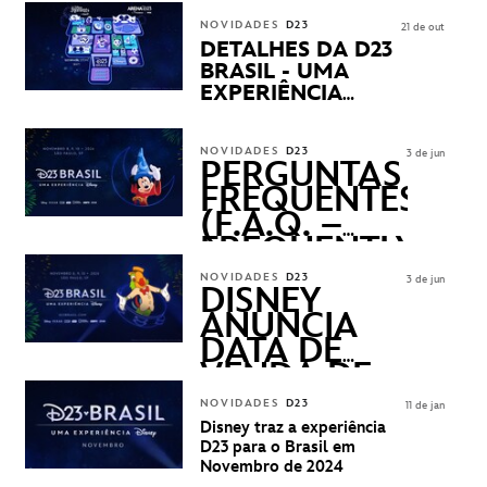
NOVIDADES
D23
21 de out
DETALHES DA D23
BRASIL - UMA
EXPERIÊNCIA
DISNEY
REVELADOS
NOVIDADES
D23
3 de jun
PERGUNTAS
FREQUENTES
(F.A.Q. –
FREQUENTLY
ASKED
NOVIDADES
D23
3 de jun
QUESTIONS)
DISNEY
ANUNCIA
DATA DE
VENDA DE
INGRESSOS
NOVIDADES
D23
11 de jan
PARA A D23
Disney traz a experiência
BRASIL -
D23 para o Brasil em
UMA
Novembro de 2024