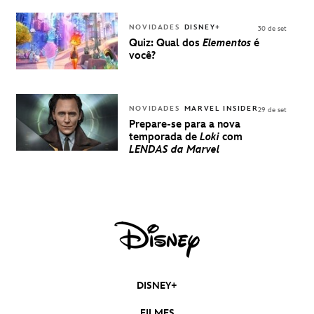
EXPERIÊNCIA
DISNEY
NOVIDADES
DISNEY+
30 de set
Quiz: Qual dos
Elementos
é
você?
NOVIDADES
MARVEL INSIDER
29 de set
Prepare-se para a nova
temporada de
Loki
com
LENDAS da Marvel
DISNEY+
FILMES