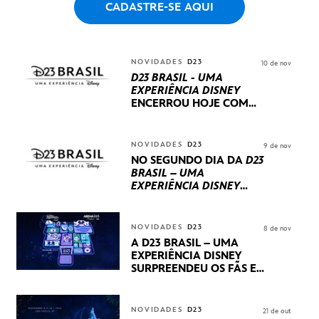
CADASTRE-SE AQUI
NOVIDADES
D23
10 de nov
D23 BRASIL - UMA
EXPERIÊNCIA DISNEY
ENCERROU HOJE
COM
UM TERCEIRO DIA
REPLETO DE NOVIDADES
INTERNACIONAIS E
NOVIDADES
D23
9 de nov
PRODUÇÕES BRASILEIRAS
NO SEGUNDO DIA DA
D23
BRASIL – UMA
EXPERIÊNCIA DISNEY
LUCASFILM, 20TH
CENTURY E MARVEL
STUDIOS REVELARAM
NOVIDADES
D23
8 de nov
PRÉVIAS E NOVIDADES
A D23 BRASIL – UMA
DOS SEUS PRÓXIMOS
EXPERIÊNCIA DISNEY
LANÇAMENTOS
SURPREENDEU OS FÃS EM
SEU PRIMEIRO DIA COM
NOVIDADES,
APRESENTAÇÕES E
NOVIDADES
D23
21 de out