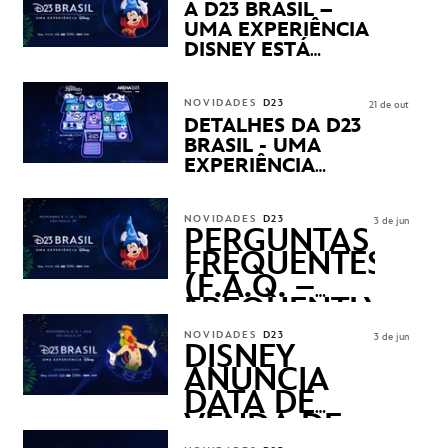
PRODUTOS EXCLUSIVOS
A D23 BRASIL –
NO TRANSAMÉRICA EXPO
UMA EXPERIÊNCIA
CENTER EM SÃO PAULO
DISNEY ESTÁ
CHEGANDO
NOVIDADES
D23
21 de out
DETALHES DA D23
BRASIL - UMA
EXPERIÊNCIA
DISNEY
REVELADOS
NOVIDADES
D23
3 de jun
PERGUNTAS
FREQUENTES
(F.A.Q. –
FREQUENTLY
ASKED
NOVIDADES
D23
3 de jun
QUESTIONS)
DISNEY
ANUNCIA
DATA DE
VENDA DE