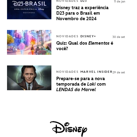
INGRESSOS
NOVIDADES
D23
11 de jan
PARA A D23
Disney traz a experiência
BRASIL -
D23 para o Brasil em
UMA
Novembro de 2024
EXPERIÊNCIA
DISNEY
NOVIDADES
DISNEY+
30 de set
Quiz: Qual dos
Elementos
é
você?
NOVIDADES
MARVEL INSIDER
29 de set
Prepare-se para a nova
temporada de
Loki
com
LENDAS da Marvel