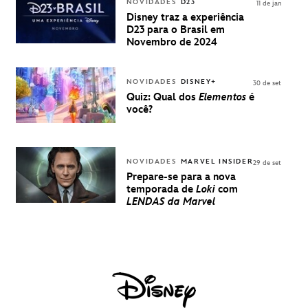
INGRESSOS
NOVIDADES
D23
11 de jan
PARA A D23
Disney traz a experiência
BRASIL -
D23 para o Brasil em
UMA
Novembro de 2024
EXPERIÊNCIA
DISNEY
NOVIDADES
DISNEY+
30 de set
Quiz: Qual dos
Elementos
é
você?
NOVIDADES
MARVEL INSIDER
29 de set
Prepare-se para a nova
temporada de
Loki
com
LENDAS da Marvel