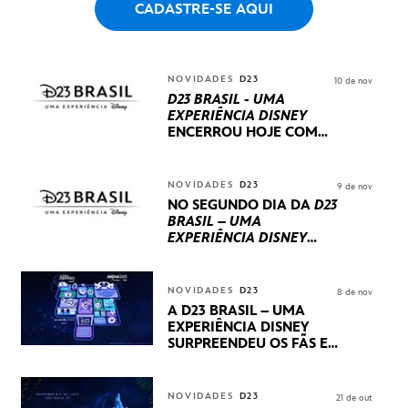
CADASTRE-SE AQUI
NOVIDADES
D23
10 de nov
D23 BRASIL - UMA
EXPERIÊNCIA DISNEY
ENCERROU HOJE
COM
UM TERCEIRO DIA
REPLETO DE NOVIDADES
INTERNACIONAIS E
NOVIDADES
D23
9 de nov
PRODUÇÕES BRASILEIRAS
NO SEGUNDO DIA DA
D23
BRASIL – UMA
EXPERIÊNCIA DISNEY
LUCASFILM, 20TH
CENTURY E MARVEL
STUDIOS REVELARAM
NOVIDADES
D23
8 de nov
PRÉVIAS E NOVIDADES
A D23 BRASIL – UMA
DOS SEUS PRÓXIMOS
EXPERIÊNCIA DISNEY
LANÇAMENTOS
SURPREENDEU OS FÃS EM
SEU PRIMEIRO DIA COM
NOVIDADES,
APRESENTAÇÕES E
NOVIDADES
D23
21 de out