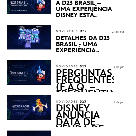
PRODUTOS EXCLUSIVOS
A D23 BRASIL –
NO TRANSAMÉRICA EXPO
UMA EXPERIÊNCIA
CENTER EM SÃO PAULO
DISNEY ESTÁ
CHEGANDO
NOVIDADES
D23
21 de out
DETALHES DA D23
BRASIL - UMA
EXPERIÊNCIA
DISNEY
REVELADOS
NOVIDADES
D23
3 de jun
PERGUNTAS
FREQUENTES
(F.A.Q. –
FREQUENTLY
ASKED
NOVIDADES
D23
3 de jun
QUESTIONS)
DISNEY
ANUNCIA
DATA DE
VENDA DE